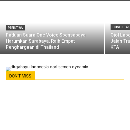
EDISI CETAK
PERISTIWA
Paduan Suara One Voice Spensabaya
Ojol Lapo
Harumkan Surabaya, Raih Empat
Jalan Tr
Penghargaan di Thailand
KTA
DON'T MISS