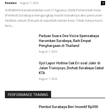
Redaksi
-
August 7, 2026
0
SURABAYA-kanalsembilan.com (7 Agustus 2026) Pemerintah Kota
(Pemkot) Surabaya mengungkap masih maraknya aksi pencurian
fasilitas umum (Fasum) di sejumlah taman kota. Tidak hanya kursi
besi,...
Paduan Suara One Voice Spensabaya
Harumkan Surabaya, Raih Empat
Penghargaan di Thailand
August 7, 2026
Ojol Lapor Hotline Cak Eri soal Jukir di
Jalan Trunojoyo, Dishub Surabaya Cabut
KTA
August 7, 2026
PERFORMANCE TRAINING
Pemkot Surabaya Beri Insentif Rp300