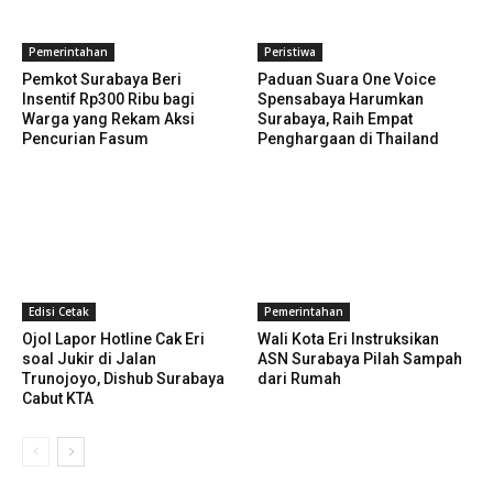
Pemerintahan
Peristiwa
Pemkot Surabaya Beri
Paduan Suara One Voice
Insentif Rp300 Ribu bagi
Spensabaya Harumkan
Warga yang Rekam Aksi
Surabaya, Raih Empat
Pencurian Fasum
Penghargaan di Thailand
Edisi Cetak
Pemerintahan
Ojol Lapor Hotline Cak Eri
Wali Kota Eri Instruksikan
soal Jukir di Jalan
ASN Surabaya Pilah Sampah
Trunojoyo, Dishub Surabaya
dari Rumah
Cabut KTA