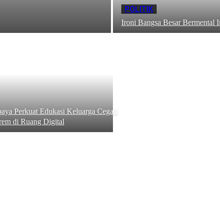
POLITIK
Ironi Bangsa Besar Bermental I
aya Perkuat Edukasi Keluarga Cegah
rem di Ruang Digital