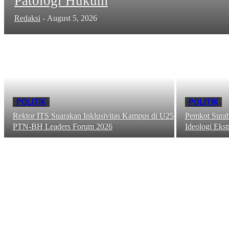
Patologi Hukum
Redaksi
-
August 5, 2026
POLITIK
POLITIK
Rektor ITS Suarakan Inklusivitas Kampus di U25
Pemkot Surab
PTN-BH Leaders Forum 2026
Ideologi Ekst