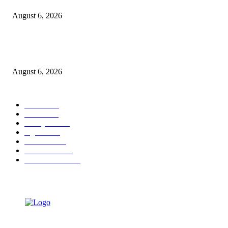
August 6, 2026
KPPU Gelar Sidang Perdana Dugaan Keterlambatan Notifikasi Akuisisi Ol
MUFG Bank Ltd.
August 6, 2026
POPULAR CATEGORY
Ekbis
1624
Hotel
1468
Tausiyah
1070
Agama
931
Peristiwa
629
Pendidikan
465
Pemerintahan
339