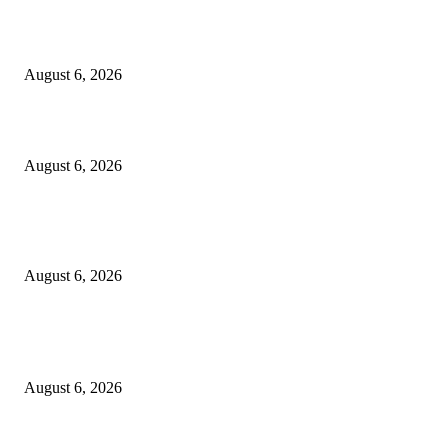
Kursi Fasum Pemkot Surabaya Diduga Dicuri Pakai Ambulans
August 6, 2026
Tingkatkan Literasi Pajak, DJP Jatim–GP Ansor Jatim Jalin Kerja Sama
August 6, 2026
KPPU Gelar Sidang Perdana Dugaan Keterlambatan Notifikasi Akuisisi Ol
MUFG Bank Ltd.
August 6, 2026
POPULAR POSTS
Kursi Fasum Pemkot Surabaya Diduga Dicuri Pakai Ambulans
August 6, 2026
Tingkatkan Literasi Pajak, DJP Jatim–GP Ansor Jatim Jalin Kerja Sama