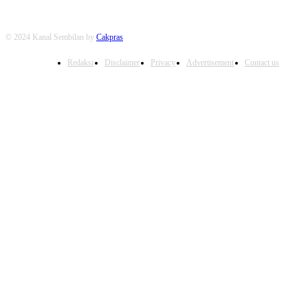
© 2024 Kanal Sembilan by
Cakpras
Redaksi
Disclaimer
Privacy
Advertisement
Contact us