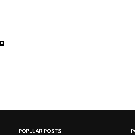
g
0
POPULAR POSTS
P