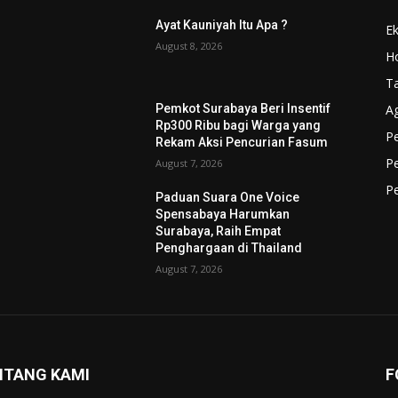
Ayat Kauniyah Itu Apa ?
Ek
August 8, 2026
Ho
T
A
f
Pemkot Surabaya Beri Insentif
Rp300 Ribu bagi Warga yang
Pe
Rekam Aksi Pencurian Fasum
Pe
August 7, 2026
P
Paduan Suara One Voice
Spensabaya Harumkan
Surabaya, Raih Empat
Penghargaan di Thailand
August 7, 2026
NTANG KAMI
F