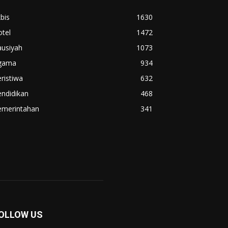
bis
1630
tel
1472
ausiyah
1073
gama
934
ristiwa
632
ndidikan
468
emerintahan
341
OLLOW US