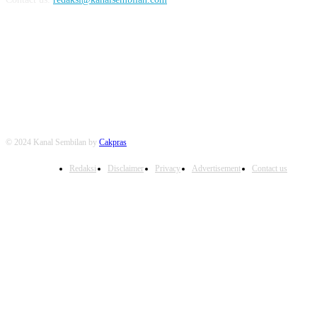
FOLLOW US
© 2024 Kanal Sembilan by
Cakpras
Redaksi
Disclaimer
Privacy
Advertisement
Contact us