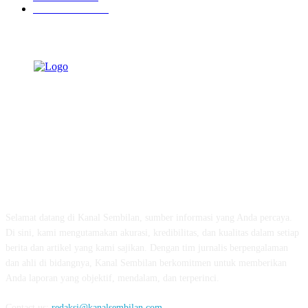
Pemerintahan
339
TENTANG KAMI
Selamat datang di Kanal Sembilan, sumber informasi yang Anda percaya.
Di sini, kami mengutamakan akurasi, kredibilitas, dan kualitas dalam setiap
berita dan artikel yang kami sajikan. Dengan tim jurnalis berpengalaman
dan ahli di bidangnya, Kanal Sembilan berkomitmen untuk memberikan
Anda laporan yang objektif, mendalam, dan terperinci.
Contact us:
redaksi@kanalsembilan.com