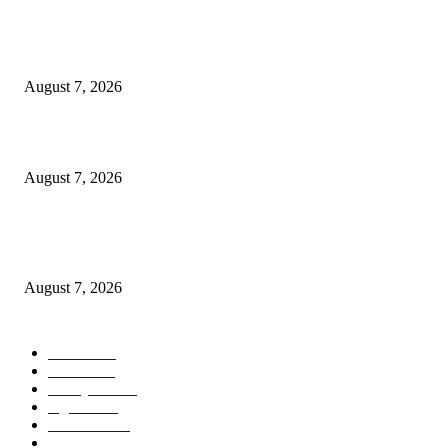
OJK Ungkap 15 Perusahaan Pialang Asuransi Ilegal, Proses Hukum Terus
Berjalan
August 7, 2026
Mahasiswa Baru ITS Harus Jadi Pejuang Kedaulatan Teknologi Indonesia
August 7, 2026
Tri Rismaharini Ajak 7.060 Mahasiswa Baru ITS Jadi Generasi Tangguh d
Berdampak
August 7, 2026
POPULAR CATEGORY
Ekbis
1625
Hotel
1468
Tausiyah
1070
Agama
932
Peristiwa
630
Pendidikan
468