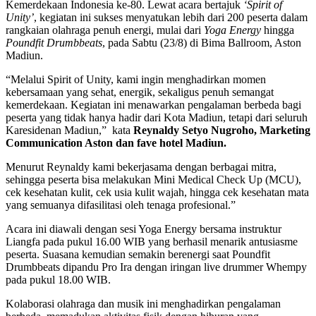
Kemerdekaan Indonesia ke-80. Lewat acara bertajuk
‘Spirit of
Unity’
, kegiatan ini sukses menyatukan lebih dari 200 peserta dalam
rangkaian olahraga penuh energi, mulai dari
Yoga Energy
hingga
Poundfit Drumbbeats
, pada Sabtu (23/8) di Bima Ballroom, Aston
Madiun.
“Melalui Spirit of Unity, kami ingin menghadirkan momen
kebersamaan yang sehat, energik, sekaligus penuh semangat
kemerdekaan. Kegiatan ini menawarkan pengalaman berbeda bagi
peserta yang tidak hanya hadir dari Kota Madiun, tetapi dari seluruh
Karesidenan Madiun,” kata
Reynaldy Setyo Nugroho, Marketing
Communication Aston dan fave hotel Madiun.
Menurut Reynaldy kami bekerjasama dengan berbagai mitra,
sehingga peserta bisa melakukan Mini Medical Check Up (MCU),
cek kesehatan kulit, cek usia kulit wajah, hingga cek kesehatan mata
yang semuanya difasilitasi oleh tenaga profesional.”
Acara ini diawali dengan sesi Yoga Energy bersama instruktur
Liangfa pada pukul 16.00 WIB yang berhasil menarik antusiasme
peserta. Suasana kemudian semakin berenergi saat Poundfit
Drumbbeats dipandu Pro Ira dengan iringan live drummer Whempy
pada pukul 18.00 WIB.
Kolaborasi olahraga dan musik ini menghadirkan pengalaman