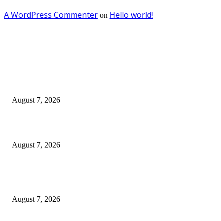
A WordPress Commenter
Hello world!
on
EDITOR PICKS
OJK Ungkap 15 Perusahaan Pialang Asuransi Ilegal, Proses Hukum Terus
Berjalan
August 7, 2026
Mahasiswa Baru ITS Harus Jadi Pejuang Kedaulatan Teknologi Indonesia
August 7, 2026
Tri Rismaharini Ajak 7.060 Mahasiswa Baru ITS Jadi Generasi Tangguh d
Berdampak
August 7, 2026
POPULAR POSTS