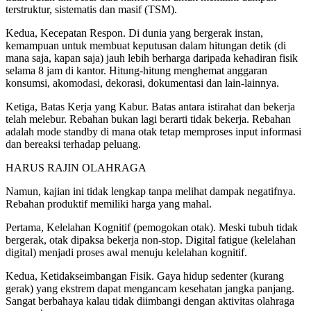
terstruktur, sistematis dan masif (TSM).
Kedua, ​Kecepatan Respon. Di dunia yang bergerak instan,
kemampuan untuk membuat keputusan dalam hitungan detik (di
mana saja, kapan saja) jauh lebih berharga daripada kehadiran fisik
selama 8 jam di kantor. Hitung-hitung menghemat anggaran
konsumsi, akomodasi, dekorasi, dokumentasi dan lain-lainnya.
Ketiga, ​Batas Kerja yang Kabur. Batas antara istirahat dan bekerja
telah melebur. Rebahan bukan lagi berarti tidak bekerja. Rebahan
adalah mode standby di mana otak tetap memproses input informasi
dan bereaksi terhadap peluang.
​HARUS RAJIN OLAHRAGA
​Namun, kajian ini tidak lengkap tanpa melihat dampak negatifnya.
Rebahan produktif memiliki harga yang mahal.
Pertama, ​Kelelahan Kognitif (pemogokan otak). Meski tubuh tidak
bergerak, otak dipaksa bekerja non-stop. Digital fatigue (kelelahan
digital) menjadi proses awal menuju kelelahan kognitif.
Kedua, Ketidakseimbangan Fisik. Gaya hidup sedenter (kurang
gerak) yang ekstrem dapat mengancam kesehatan jangka panjang.
Sangat berbahaya kalau tidak diimbangi dengan aktivitas olahraga