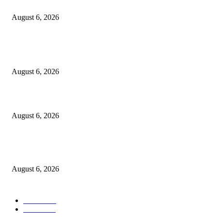
MUFG Bank Ltd.
August 6, 2026
POPULAR POSTS
Kursi Fasum Pemkot Surabaya Diduga Dicuri Pakai Ambulans
August 6, 2026
Tingkatkan Literasi Pajak, DJP Jatim–GP Ansor Jatim Jalin Kerja Sama
August 6, 2026
KPPU Gelar Sidang Perdana Dugaan Keterlambatan Notifikasi Akuisisi Ol
MUFG Bank Ltd.
August 6, 2026
POPULAR CATEGORY
Ekbis
1624
Hotel
1468