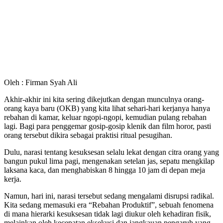
Oleh : Firman Syah Ali
Akhir-akhir ini kita sering dikejutkan dengan munculnya orang-
orang kaya baru (OKB) yang kita lihat sehari-hari kerjanya hanya
rebahan di kamar, keluar ngopi-ngopi, kemudian pulang rebahan
lagi. Bagi para penggemar gosip-gosip klenik dan film horor, pasti
orang tersebut dikira sebagai praktisi ritual pesugihan.
​Dulu, narasi tentang kesuksesan selalu lekat dengan citra orang yang
bangun pukul lima pagi, mengenakan setelan jas, sepatu mengkilap
laksana kaca, dan menghabiskan 8 hingga 10 jam di depan meja
kerja.
Namun, hari ini, narasi tersebut sedang mengalami disrupsi radikal.
​Kita sedang memasuki era “Rebahan Produktif”, sebuah fenomena
di mana hierarki kesuksesan tidak lagi diukur oleh kehadiran fisik,
melainkan oleh kecepatan eksekusi dan jangkauan pengaruh yang