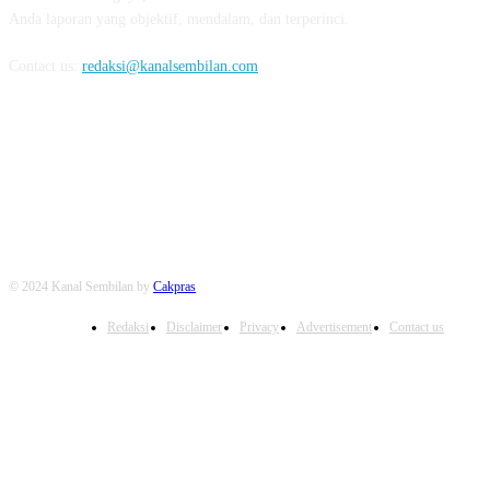
Anda laporan yang objektif, mendalam, dan terperinci.
Contact us:
redaksi@kanalsembilan.com
FOLLOW US
© 2024 Kanal Sembilan by
Cakpras
Redaksi
Disclaimer
Privacy
Advertisement
Contact us