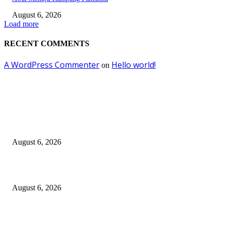
August 6, 2026
Load more
RECENT COMMENTS
A WordPress Commenter
Hello world!
on
EDITOR PICKS
Kursi Fasum Pemkot Surabaya Diduga Dicuri Pakai Ambulans
August 6, 2026
Tingkatkan Literasi Pajak, DJP Jatim–GP Ansor Jatim Jalin Kerja Sama
August 6, 2026
KPPU Gelar Sidang Perdana Dugaan Keterlambatan Notifikasi Akuisisi Ol