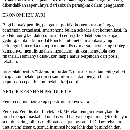
dikendalikan sepenuhnya dari sebuah perangkat dalam genggaman.
​EKONOMI IBU JARI
​Bagi banyak penulis, pengamat politik, konten kreator, hingga
pemimpin organisasi, smartphone bukan sekadar alat komunikasi. Ia
adalah ruang kendali (command center). Ia adalah kantor tanpa
gedung. Cukup bermodal koneksi internet dan aplikasi yang
terintegrasi, mereka mampu memobilisasi massa, merancang strategi
kampanye, menulis analisis mendalam, hingga mengelola aset
finansial, semuanya dilakukan tanpa harus berpindah dari posisi
rebahan.
​Ini adalah bentuk “Ekonomi Ibu Jari”, di mana nilai tambah (value)
diciptakan melalui pemrosesan informasi dan pengambilan
keputusan cepat, bukan melalui kerja otot.
AKTOR REBAHAN PRODUKTIF
Fenomena ini mencakup spektrum profesi yang luas.
Pertama, ​Penulis dan Intelektual. Mereka mampu merangkai ide
rumit menjadi naskah atau utas viral hanya dengan mengetik di layar
sentuh, seringkali justru di saat-saat paling santai. Dalam rebahan,
urat syaraf tenang, semua inspirasi hebat lahir dan berpindah dari