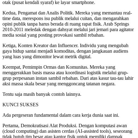
otak (pusat kendali syaraf) ke layar smartphone.
Kedua, ​Pengamat dan Analis Politik. Mereka yang memantau real-
time data, merespons isu publik melalui cuitan, dan mengarahkan
opini publik tanpa harus berada di ruang rapat fisik. Arab Springs
2010-2011 meledak dengan dahsyat melalui jari jemari para agitator
media sosial yang posting provokasi sambil rebahan.
Ketiga, ​Konten Kreator dan Influencer. Individu yang mengubah
gaya hidup santai menjadi komoditas, dengan jangkauan audiens
yang luas yang dimonitor lewat metrik digital.
Keempat, ​Pemimpin Ormas dan Komunitas. Mereka yang
menggerakkan basis massa atau koordinasi logistik melalui grup-
grup perpesanan instan sambil rebahan. Dari atas kasur tau-tau lahir
aksi massa skala besar yang menggoncang tatanan negara.
Tentu saja masih banyak contoh lainnya.
​KUNCI SUKSES
​Ada pergeseran fundamental dalam cara kerja dunia saat ini.
Pertama, Demokratisasi Alat Produksi. Dengan komputasi awan
(cloud computing) dan asisten cerdas (AI-assisted tools), seseorang
tidak butuh tim besar atau kantor fisik untuk memiliki dampak