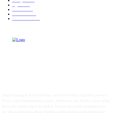
Tausiyah
1070
Agama
931
Peristiwa
629
Pendidikan
465
Pemerintahan
339
TENTANG KAMI
Selamat datang di Kanal Sembilan, sumber informasi yang Anda percaya.
Di sini, kami mengutamakan akurasi, kredibilitas, dan kualitas dalam setiap
berita dan artikel yang kami sajikan. Dengan tim jurnalis berpengalaman
dan ahli di bidangnya, Kanal Sembilan berkomitmen untuk memberikan