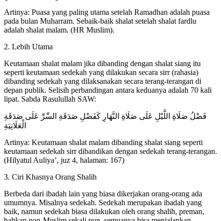
Artinya: Puasa yang paling utama setelah Ramadhan adalah puasa
pada bulan Muharram. Sebaik-baik shalat setelah shalat fardlu
adalah shalat malam. (HR Muslim).
2. Lebih Utama
Keutamaan shalat malam jika dibanding dengan shalat siang itu
seperti keutamaan sedekah yang dilakukan secara sirr (rahasia)
dibanding sedekah yang dilaksanakan secara terang-terangan di
depan publik. Selisih perbandingan antara keduanya adalah 70 kali
lipat. Sabda Rasulullah SAW:
فَضْلُ صَلَاةِ اللَّيْلِ عَلَى صَلَاةِ النَّهَارِ كَفَضْلِ صَدَقَةِ السِّرِّ عَلَى صَدَقَةِ
الْعَلَانِيَةِ
Artinya: Keutamaan shalat malam dibanding shalat siang seperti
keutamaan sedekah sirr dibandikan dengan sedekah terang-terangan.
(Hilyatul Auliya’, juz 4, halaman: 167)
3. Ciri Khasnya Orang Shalih
Berbeda dari ibadah lain yang biasa dikerjakan orang-orang ada
umumnya. Misalnya sedekah. Sedekah merupakan ibadah yang
baik, namun sedekah biasa dilakukan oleh orang shalih, preman,
bahkan non-Muslim sekali pun, semuanya bisa menjalankan