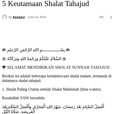
5 Keutamaan Shalat Tahajud
By
Redaksi
June 25, 2024
363
0
🪷 بِسْــــــــــــــمِ اللهِ الرَّحْمَنِ الرَّحِيْمِ 🪷
🎀 السَّلاَمُ عَلَيْكُمْ وَرَحْمَةُ اللهِ وَبَرَكَاتُهُ 🎀
💖 SELAMAT MENDIRIKAN SHOLAT SUNNAH TAHAJUD
Berikut ini adalah beberapa keistimewaan shalat malam, termasuk di
dalamnya shalat tahajud.
1. Shalat Paling Utama setelah Shalat Maktubah (lima waktu).
Rasulullah SAW bersabda:
أَفْضَلُ الصِّيَامِ بَعْدَ رَمَضَانَ، شَهْرُ اللهِ الْمُحَرَّمُ، وَأَفْضَلُ الصَّلَاةِ بَعْدَ
الْفَرِيضَةِ، صَلَاةُ اللَّيْلِ