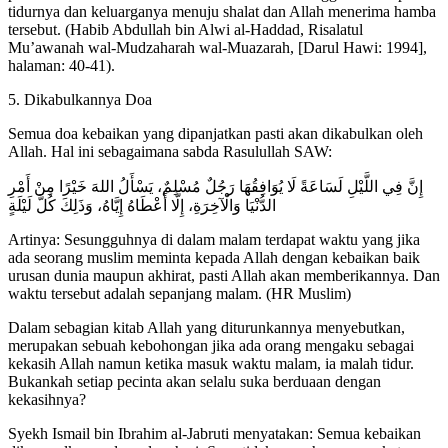
tidurnya dan keluarganya menuju shalat dan Allah menerima hamba
tersebut. (Habib Abdullah bin Alwi al-Haddad, Risalatul
Mu’awanah wal-Mudzaharah wal-Muazarah, [Darul Hawi: 1994],
halaman: 40-41).
5. Dikabulkannya Doa
Semua doa kebaikan yang dipanjatkan pasti akan dikabulkan oleh
Allah. Hal ini sebagaimana sabda Rasulullah SAW:
إِنَّ فِي اللَّيْلِ لَسَاعَةً لَا يُوَافِقُهَا رَجُلٌ مُسْلِمٌ، يَسْأَلُ اللهَ خَيْرًا مِنْ أَمْرِ
الدُّنْيَا وَالْآخِرَةِ، إِلَّا أَعْطَاهُ إِيَّاهُ، وَذَلِكَ كُلَّ لَيْلَةٍ
Artinya: Sesungguhnya di dalam malam terdapat waktu yang jika
ada seorang muslim meminta kepada Allah dengan kebaikan baik
urusan dunia maupun akhirat, pasti Allah akan memberikannya. Dan
waktu tersebut adalah sepanjang malam. (HR Muslim)
Dalam sebagian kitab Allah yang diturunkannya menyebutkan,
merupakan sebuah kebohongan jika ada orang mengaku sebagai
kekasih Allah namun ketika masuk waktu malam, ia malah tidur.
Bukankah setiap pecinta akan selalu suka berduaan dengan
kekasihnya?
Syekh Ismail bin Ibrahim al-Jabruti menyatakan: Semua kebaikan