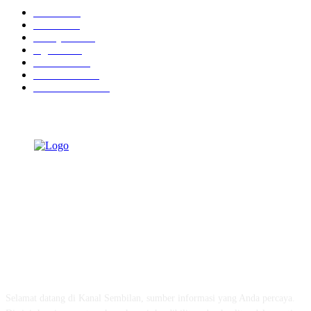
Ekbis
1631
Hotel
1473
Tausiyah
1073
Agama
938
Peristiwa
632
Pendidikan
468
Pemerintahan
341
TENTANG KAMI
Selamat datang di Kanal Sembilan, sumber informasi yang Anda percaya.