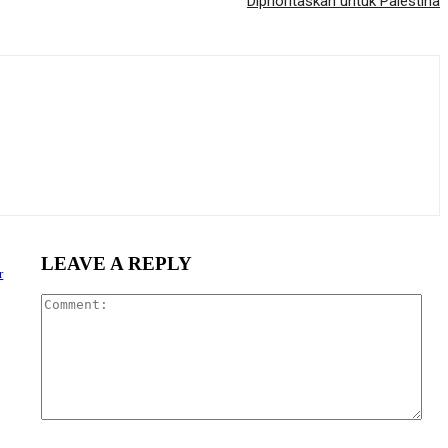
Diprioritaskan untuk Palestina
LEAVE A REPLY
r
Com