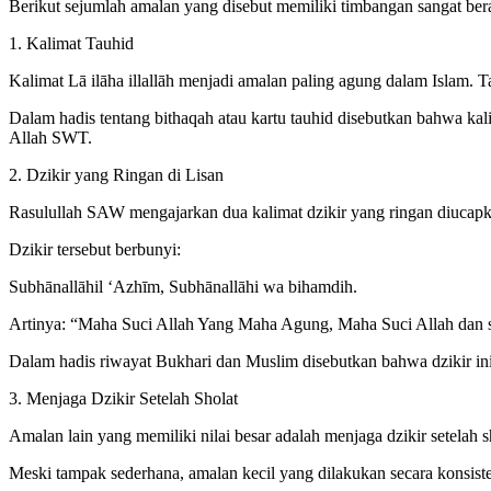
Berikut sejumlah amalan yang disebut memiliki timbangan sangat berat
1. Kalimat Tauhid
Kalimat Lā ilāha illallāh menjadi amalan paling agung dalam Islam. T
Dalam hadis tentang bithaqah atau kartu tauhid disebutkan bahwa ka
Allah SWT.
2. Dzikir yang Ringan di Lisan
Rasulullah SAW mengajarkan dua kalimat dzikir yang ringan diucapkan
Dzikir tersebut berbunyi:
Subhānallāhil ‘Azhīm, Subhānallāhi wa bihamdih.
Artinya: “Maha Suci Allah Yang Maha Agung, Maha Suci Allah dan s
Dalam hadis riwayat Bukhari dan Muslim disebutkan bahwa dzikir ini
3. Menjaga Dzikir Setelah Sholat
Amalan lain yang memiliki nilai besar adalah menjaga dzikir setelah 
Meski tampak sederhana, amalan kecil yang dilakukan secara konsisten