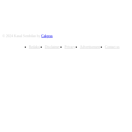
FOLLOW US
© 2024 Kanal Sembilan by
Cakpras
Redaksi
Disclaimer
Privacy
Advertisement
Contact us