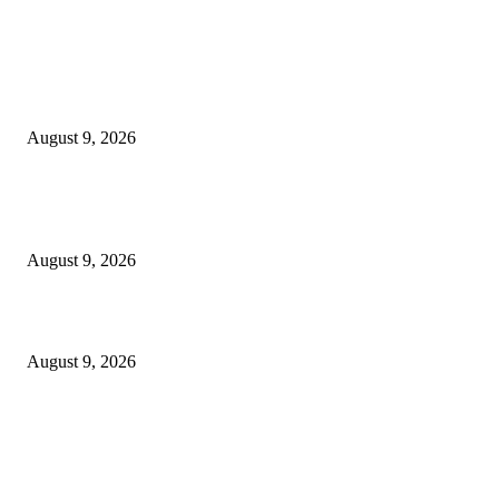
EDITOR PICKS
ATI Dorong Model Baru Pembiayaan Jalan Tol: Kurangi Beban APBN, Pe
Peran Swasta
August 9, 2026
Semarak Menyambut Kemerdekaan, Swiss-Belinn Manyar Gelar Kids Ru
Competition 2026
August 9, 2026
Telkom Rampungkan Spin-Off InfraCo Tahap 2 Senilai Rp49,9 Triliun
August 9, 2026
POPULAR POSTS
ATI Dorong Model Baru Pembiayaan Jalan Tol: Kurangi Beban APBN, Pe
Peran Swasta