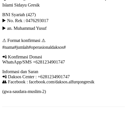
Islami Sidayu Gresik
BNI Syariah (427)
▶️ No. Rek : 0476293017
▶️ an. Muhammad Yusuf
⚠ Format konfirmasi ⚠️
#nama#jumlah#operasionaldaksos#
📲 Konfirmasi Donasi
WhatsApp/SMS +6281234901747
Informasi dan Saran
📲 Daksos Center : +6281234901747
👥 Facebook : facebook.com/daksos.alfurqongresik
(gwa-saudara-muslim-2)