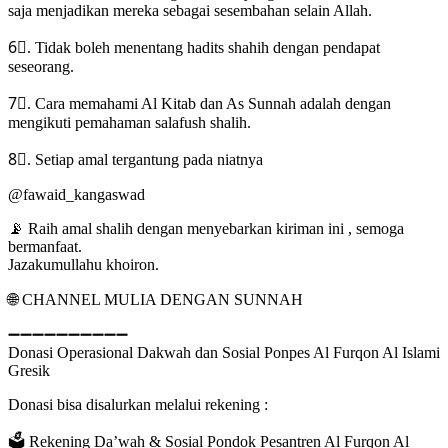
saja menjadikan mereka sebagai sesembahan selain Allah.
6⃣. Tidak boleh menentang hadits shahih dengan pendapat
seseorang.
7⃣. Cara memahami Al Kitab dan As Sunnah adalah dengan
mengikuti pemahaman salafush shalih.
8⃣. Setiap amal tergantung pada niatnya
@fawaid_kangaswad
📡 Raih amal shalih dengan menyebarkan kiriman ini , semoga
bermanfaat.
Jazakumullahu khoiron.
🌐 CHANNEL MULIA DENGAN SUNNAH
➖➖➖➖➖➖➖➖➖➖
Donasi Operasional Dakwah dan Sosial Ponpes Al Furqon Al Islami
Gresik
Donasi bisa disalurkan melalui rekening :
🗳 Rekening Da’wah & Sosial Pondok Pesantren Al Furqon Al