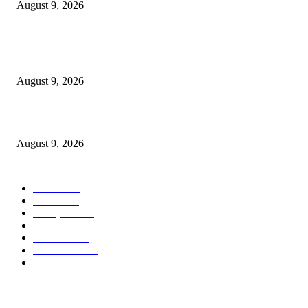
August 9, 2026
Semarak Menyambut Kemerdekaan, Swiss-Belinn Manyar Gelar Kids Ru
Competition 2026
August 9, 2026
Telkom Rampungkan Spin-Off InfraCo Tahap 2 Senilai Rp49,9 Triliun
August 9, 2026
POPULAR CATEGORY
Ekbis
1637
Hotel
1474
Tausiyah
1076
Agama
939
Peristiwa
632
Pendidikan
469
Pemerintahan
342