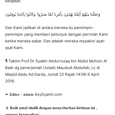
ketaatan.
وَجَعَلْنَا مِنْهُمْ أَئِمَّةً يَهْدُونَ بِأَمْرِنَا لَمَّا صَبَرُوا ۖ وَكَانُوا بِآيَاتِنَا يُوقِنُونَ
Dan Kami jadikan di antara mereka itu pemimpin-
pemimpin yang memberi petunjuk dengan perintah Kami
ketika mereka sabar. Dan adalah mereka meyakini ayat-
ayat Kami.
🎙 Taklim Prof Dr Syaikh Abdurrozaq bin Abdul Muhsin Al
Badr dg penerjemah Ustadz Maududi Abdullah, Lc di
Masjid Abdu Ad Darda, Jumat 22 Rajab 1439/ 6 April
2018.
✒ 𝑬𝒅𝒊𝒕𝒐𝒓 : 𝑨𝒅𝒎𝒊𝒏 AsySyamil.com
📡 𝐑𝐚𝐢𝐡 𝐚𝐦𝐚𝐥 𝐬𝐡𝐚𝐥𝐢𝐡 𝐝𝐞𝐧𝐠𝐚𝐧 𝐦𝐞𝐧𝐲𝐞𝐛𝐚𝐫𝐤𝐚𝐧 𝐤𝐢𝐫𝐢𝐦𝐚𝐧 𝐢𝐧𝐢 ,
𝐬𝐞𝐦𝐨𝐠𝐚 𝐛𝐞𝐫𝐦𝐚𝐧𝐟𝐚𝐚𝐭.