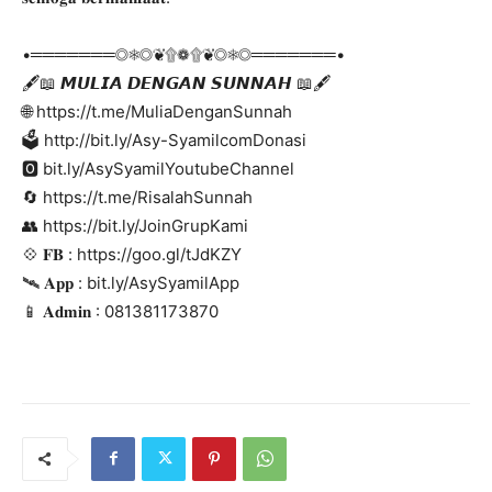
•═══════◎❅◎❦۩❁۩❦◎❅◎═══════•
🖋📖 𝙈𝙐𝙇𝙄𝘼 𝘿𝙀𝙉𝙂𝘼𝙉 𝙎𝙐𝙉𝙉𝘼𝙃 📖🖋
🌐 https://t.me/MuliaDenganSunnah
🗳 http://bit.ly/Asy-SyamilcomDonasi
🅾 bit.ly/AsySyamilYoutubeChannel
🔄 https://t.me/RisalahSunnah
👥 https://bit.ly/JoinGrupKami
💠️ 𝐅𝐁 : https://goo.gl/tJdKZY
🛰 𝐀𝐩𝐩 : bit.ly/AsySyamilApp
📱 𝐀𝐝𝐦𝐢𝐧 : 081381173870