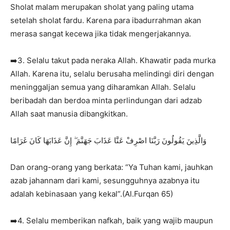
Sholat malam merupakan sholat yang paling utama
setelah sholat fardu. Karena para ibadurrahman akan
merasa sangat kecewa jika tidak mengerjakannya.
➡️3. Selalu takut pada neraka Allah. Khawatir pada murka
Allah. Karena itu, selalu berusaha melindingi diri dengan
meninggaljan semua yang diharamkan Allah. Selalu
beribadah dan berdoa minta perlindungan dari adzab
Allah saat manusia dibangkitkan.
وَالَّذِينَ يَقُولُونَ رَبَّنَا اصْرِفْ عَنَّا عَذَابَ جَهَنَّمَ ۖ إِنَّ عَذَابَهَا كَانَ غَرَامًا
Dan orang-orang yang berkata: “Ya Tuhan kami, jauhkan
azab jahannam dari kami, sesungguhnya azabnya itu
adalah kebinasaan yang kekal”.(Al.Furqan 65)
➡️4. Selalu memberikan nafkah, baik yang wajib maupun