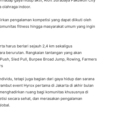
rhadap gaya hidup aktif, Aloft Surabaya Pakuwon City
 olahraga indoor.
kan pengalaman kompetisi yang dapat diikuti oleh
 komunitas fitness hingga masyarakat umum yang ingin
rta harus berlari sejauh 2,4 km sekaligus
ara berurutan. Rangkaian tantangan yang akan
ed Push, Sled Pull, Burpee Broad Jump, Rowing, Farmers
rs
individu, tetapi juga bagian dari gaya hidup dan sarana
but event Hyrox pertama di Jakarta di akhir bulan
in menghadirkan ruang bagi komunitas khususnya di
tisi secara sehat, dan merasakan pengalaman
lobal.