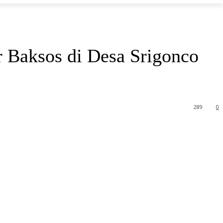
 Baksos di Desa Srigonco
289
0