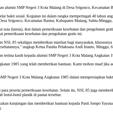
akan alumni SMP Negeri 3 Kota Malang di Desa Srigonco, Kecamatan 
bakti sosial. Kegiatan ini dalam rangka memperingati 40 tahun angk
 Desa Srigonco, Kecamatan Bantur, Kabupaten Malang, Sabtu-Minggu, 
jut usia (lansia), ikut dalam pemeriksaan kesehatan dan pengobatan gr
 pemeriksaan kesehatan dan pengobatan gratis ini.
un NSL 85 sekaligus memberikan manfaat bagi masyarakat, khususnya di
sehatannya,” ungkap Ketua Panitia Pelaksana Andi Irianto, Minggu, 6 
kan terima kasih kepada alumni SMP Negeri 3 Kota Malang Angkatan 
katan 1985 yang telah memberikan bantuan. Kami mohon maaf jika ad
MP Negeri 3 Kota Malang Angkatan 1985 dalam mempersiapkan bakti sosi
uti para peserta pemeriksaan kesehatan. Selain itu, NSL 85 juga membe
 botol-botol plastik di pantai tersebut.
akukan kunjungan dan memberikan bantuan kepada Panti Jompo Yayasan
.