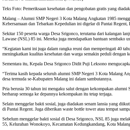
Teks Foto: Pemeriksaan kesehatan dan pengobatan gratis yang diad
Malang – Alumni SMP Negeri 3 Kota Malang Angkatan 1985 menggelar 
Kebersamaan dan Tebarkan Kepedulian ini digelar di Pantai Regent,
Sekitar 150 peserta warga Desa Srigonco, terutama dari kalangan lan
Lawase (NSL) 85 ini. Mereka juga mendapatkan bantuan sembako usai
“Kegiatan kami ini juga dalam rangka reuni dan memperingati 40 tah
meningkatkan kualitas kesehatan dan warga semakin peduli dengan ke
Sementara itu, Kepala Desa Srigonco Didit Puji Leksono mengucap
“Terima kasih kepada seluruh alumni SMP Negeri 3 Kota Malang Ang
desa termuda se-Kabupaten Malang ini dalam sambutannya.
Pria berusia 30 tahun ini mengaku salut dengan kekompakan alumni S
berharap semoga ke depannya kekompakan itu tetap terjaga.
Selain menggelar bakti sosial, juga diadakan senam lansia yang diik
di Pantai Regent. Juga diberikan waste bottle tower atau tempat sampah
Sebelum menggelar bakti sosial di Desa Srigonco, NSL 85 juga mel
55, Kelurahan Wonokoyo, Kecamatan Kedungkandang, Kota Malang