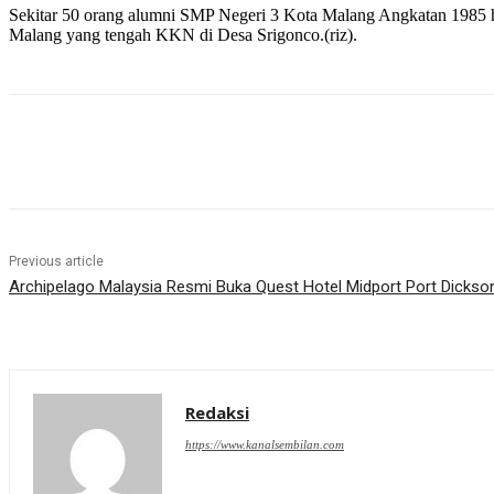
Sekitar 50 orang alumni SMP Negeri 3 Kota Malang Angkatan 1985 had
Malang yang tengah KKN di Desa Srigonco.(riz).
Share
Previous article
Archipelago Malaysia Resmi Buka Quest Hotel Midport Port Dickso
Redaksi
https://www.kanalsembilan.com