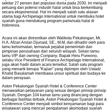
sekitar 27 persen dari populasi dunia pada 2030. Ini menjadi
peluang dan potensi industri halal untuk bisa berkembang
secara eksponensial. Hal ini menjadi salah satu alasan
utama bagi Archipelago International untuk membuka hotel
syariah guna mendukung program pariwisata halal di
Indonesia.
Acara ini akan diresmikan oleh Walikota Pekalongan, Mr.
H.A. Afzan Arslan Djunaid, SE., M.M, dan dihadiri oleh para
tamu kehormatan, termasuk pejabat pemerintah dan
pimpinan perusahaan dari seluruh wilayah. Selain tamu-
tamu VIP dari
owning Company
, Bapak Heru Purwono,
selaku Vice President of Finance Archipelago International,
juga akan hadir dalam acara tersebut. Salah satu program
yang menarik berupa “Kajian” yang dipimpin oleh Ustadz
Khalid Basalamah membawa unsur spiritual dan budaya ke
dalam perayaan.
Aston Pekalongan Syariah Hotel & Conference Center
menawarkan pelayanan yang sesuai dengan prinsip-prinsip
Syariah. Dengan 104 kamar tamu yang dirancang dengan
berbagai fasilitas terbaik, Aston Pekalongan Syariah Hotel &
Conference Center menjadi simbol kenyamanan bagi para
wisatawan yang mencari pengalaman akomodasi syariah