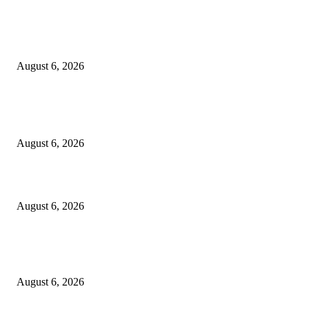
KPPU Gelar Sidang Perdana Dugaan Keterlambatan Notifikasi Akuisisi Ol
MUFG Bank Ltd.
August 6, 2026
POPULAR POSTS
Kursi Fasum Pemkot Surabaya Diduga Dicuri Pakai Ambulans
August 6, 2026
Tingkatkan Literasi Pajak, DJP Jatim–GP Ansor Jatim Jalin Kerja Sama
August 6, 2026
KPPU Gelar Sidang Perdana Dugaan Keterlambatan Notifikasi Akuisisi Ol
MUFG Bank Ltd.
August 6, 2026
POPULAR CATEGORY