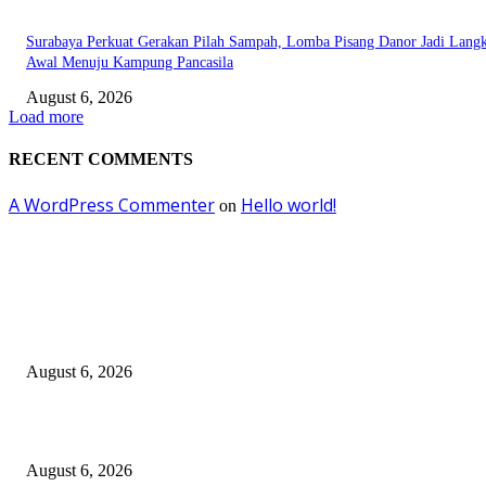
Surabaya Perkuat Gerakan Pilah Sampah, Lomba Pisang Danor Jadi Lang
Awal Menuju Kampung Pancasila
August 6, 2026
Load more
RECENT COMMENTS
A WordPress Commenter
Hello world!
on
EDITOR PICKS
Kursi Fasum Pemkot Surabaya Diduga Dicuri Pakai Ambulans
August 6, 2026
Tingkatkan Literasi Pajak, DJP Jatim–GP Ansor Jatim Jalin Kerja Sama
August 6, 2026