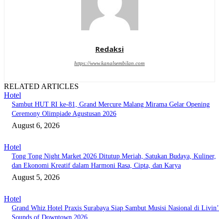
Redaksi
https://www.kanalsembilan.com
RELATED ARTICLES
Hotel
Sambut HUT RI ke-81, Grand Mercure Malang Mirama Gelar Opening
Ceremony Olimpiade Agustusan 2026
August 6, 2026
Hotel
Tong Tong Night Market 2026 Ditutup Meriah, Satukan Budaya, Kuliner,
dan Ekonomi Kreatif dalam Harmoni Rasa, Cipta, dan Karya
August 5, 2026
Hotel
Grand Whiz Hotel Praxis Surabaya Siap Sambut Musisi Nasional di Livin’
Sounds of Downtown 2026