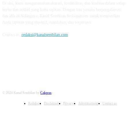
Di sini, kami mengutamakan akurasi, kredibilitas, dan kualitas dalam setiap
berita dan artikel yang kami sajikan. Dengan tim jurnalis berpengalaman
dan ahli di bidangnya, Kanal Sembilan berkomitmen untuk memberikan
Anda laporan yang objektif, mendalam, dan terperinci.
Contact us:
redaksi@kanalsembilan.com
FOLLOW US
© 2024 Kanal Sembilan by
Cakpras
Redaksi
Disclaimer
Privacy
Advertisement
Contact us