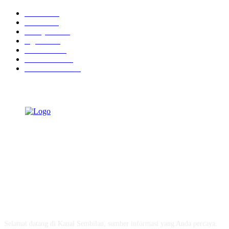
Ekbis
1624
Hotel
1468
Tausiyah
1070
Agama
931
Peristiwa
629
Pendidikan
465
Pemerintahan
339
TENTANG KAMI
Selamat datang di Kanal Sembilan, sumber informasi yang Anda percaya.