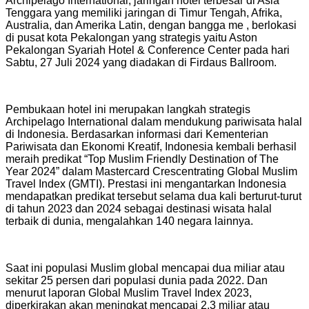
Archipelago International, jaringan hotel terbesar di Asia
Tenggara yang memiliki jaringan di Timur Tengah, Afrika,
Australia, dan Amerika Latin, dengan bangga me , berlokasi
di pusat kota Pekalongan yang strategis yaitu Aston
Pekalongan Syariah Hotel & Conference Center pada hari
Sabtu, 27 Juli 2024 yang diadakan di Firdaus Ballroom.
Pembukaan hotel ini merupakan langkah strategis
Archipelago International dalam mendukung pariwisata halal
di Indonesia. Berdasarkan informasi dari Kementerian
Pariwisata dan Ekonomi Kreatif, Indonesia kembali berhasil
meraih predikat “Top Muslim Friendly Destination of The
Year 2024” dalam Mastercard Crescentrating Global Muslim
Travel Index (GMTI). Prestasi ini mengantarkan Indonesia
mendapatkan predikat tersebut selama dua kali berturut-turut
di tahun 2023 dan 2024 sebagai destinasi wisata halal
terbaik di dunia, mengalahkan 140 negara lainnya.
Saat ini populasi Muslim global mencapai dua miliar atau
sekitar 25 persen dari populasi dunia pada 2022. Dan
menurut laporan Global Muslim Travel Index 2023,
diperkirakan akan meningkat mencapai 2,3 miliar atau