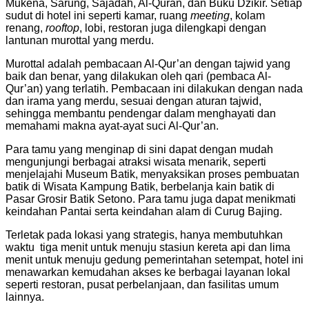
Mukena, Sarung, Sajadah, Al-Quran, dan Buku Dzikir. Setiap
sudut di hotel ini seperti kamar, ruang
meeting
, kolam
renang,
rooftop
, lobi, restoran juga dilengkapi dengan
lantunan murottal yang merdu.
Murottal adalah pembacaan Al-Qur’an dengan tajwid yang
baik dan benar, yang dilakukan oleh qari (pembaca Al-
Qur’an) yang terlatih. Pembacaan ini dilakukan dengan nada
dan irama yang merdu, sesuai dengan aturan tajwid,
sehingga membantu pendengar dalam menghayati dan
memahami makna ayat-ayat suci Al-Qur’an.
Para tamu yang menginap di sini dapat dengan mudah
mengunjungi berbagai atraksi wisata menarik, seperti
menjelajahi Museum Batik, menyaksikan proses pembuatan
batik di Wisata Kampung Batik, berbelanja kain batik di
Pasar Grosir Batik Setono. Para tamu juga dapat menikmati
keindahan Pantai serta keindahan alam di Curug Bajing.
Terletak pada lokasi yang strategis, hanya membutuhkan
waktu tiga menit untuk menuju stasiun kereta api dan lima
menit untuk menuju gedung pemerintahan setempat, hotel ini
menawarkan kemudahan akses ke berbagai layanan lokal
seperti restoran, pusat perbelanjaan, dan fasilitas umum
lainnya.