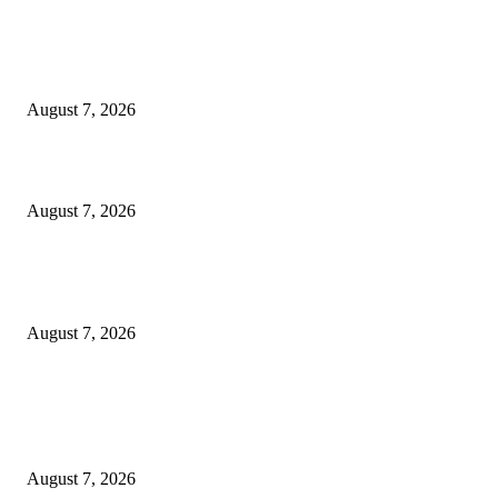
Kredit Perbankan Pada Juni 2026 Tumbuh 12,67 Persen Menjadi Rp 9.081
Triliun
August 7, 2026
Sebanyak 10 BPR/BPRS Dicabut Izin Usahanya
August 7, 2026
OJK Ungkap 15 Perusahaan Pialang Asuransi Ilegal, Proses Hukum Terus
Berjalan
August 7, 2026
POPULAR POSTS
Kredit Perbankan Pada Juni 2026 Tumbuh 12,67 Persen Menjadi Rp 9.081
Triliun
August 7, 2026