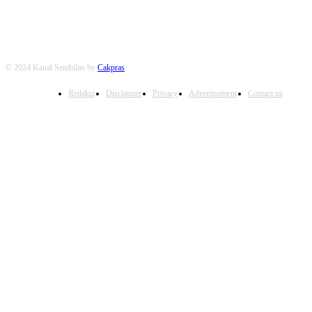
© 2024 Kanal Sembilan by
Cakpras
Redaksi
Disclaimer
Privacy
Advertisement
Contact us