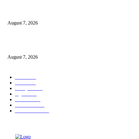
Sebanyak 10 BPR/BPRS Dicabut Izin Usahanya
August 7, 2026
OJK Ungkap 15 Perusahaan Pialang Asuransi Ilegal, Proses Hukum Terus
Berjalan
August 7, 2026
POPULAR CATEGORY
Ekbis
1627
Hotel
1468
Tausiyah
1070
Agama
932
Peristiwa
630
Pendidikan
468
Pemerintahan
339