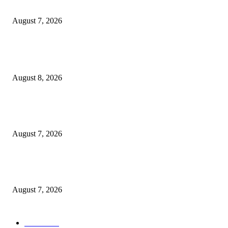
Penghargaan di Thailand
August 7, 2026
POPULAR POSTS
Ayat Kauniyah Itu Apa ?
August 8, 2026
Pemkot Surabaya Beri Insentif Rp300 Ribu bagi Warga yang Rekam Aksi
Pencurian Fasum
August 7, 2026
Paduan Suara One Voice Spensabaya Harumkan Surabaya, Raih Empat
Penghargaan di Thailand
August 7, 2026
POPULAR CATEGORY
Ekbis
1630