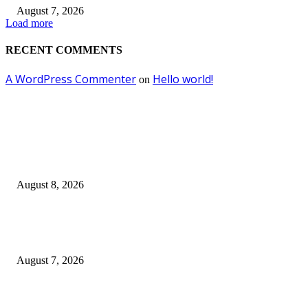
August 7, 2026
Load more
RECENT COMMENTS
A WordPress Commenter
Hello world!
on
EDITOR PICKS
Ayat Kauniyah Itu Apa ?
August 8, 2026
Pemkot Surabaya Beri Insentif Rp300 Ribu bagi Warga yang Rekam Aksi
Pencurian Fasum
August 7, 2026
Paduan Suara One Voice Spensabaya Harumkan Surabaya, Raih Empat