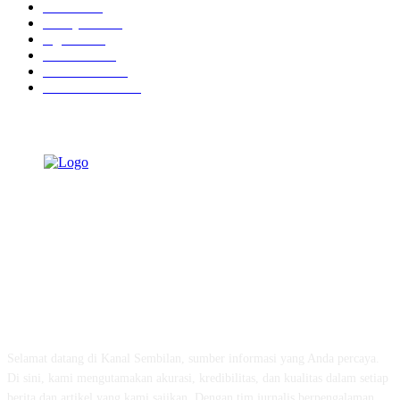
Hotel
1472
Tausiyah
1073
Agama
934
Peristiwa
632
Pendidikan
468
Pemerintahan
341
TENTANG KAMI
Selamat datang di Kanal Sembilan, sumber informasi yang Anda percaya.
Di sini, kami mengutamakan akurasi, kredibilitas, dan kualitas dalam setiap
berita dan artikel yang kami sajikan. Dengan tim jurnalis berpengalaman