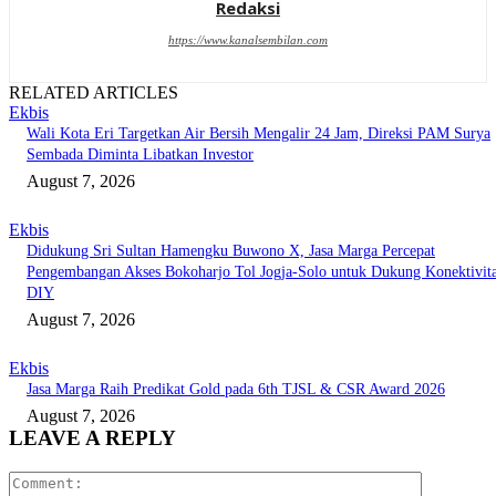
Redaksi
https://www.kanalsembilan.com
RELATED ARTICLES
Ekbis
Wali Kota Eri Targetkan Air Bersih Mengalir 24 Jam, Direksi PAM Surya
Sembada Diminta Libatkan Investor
August 7, 2026
Ekbis
Didukung Sri Sultan Hamengku Buwono X, Jasa Marga Percepat
Pengembangan Akses Bokoharjo Tol Jogja-Solo untuk Dukung Konektivit
DIY
August 7, 2026
Ekbis
Jasa Marga Raih Predikat Gold pada 6th TJSL & CSR Award 2026
August 7, 2026
LEAVE A REPLY
Comment: