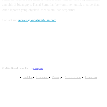
dan ahli di bidangnya, Kanal Sembilan berkomitmen untuk memberikan
Anda laporan yang objektif, mendalam, dan terperinci.
Contact us:
redaksi@kanalsembilan.com
FOLLOW US
© 2024 Kanal Sembilan by
Cakpras
Redaksi
Disclaimer
Privacy
Advertisement
Contact us