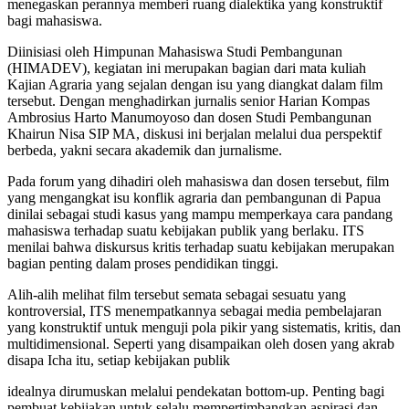
menegaskan perannya memberi ruang dialektika yang konstruktif
bagi mahasiswa.
Diinisiasi oleh Himpunan Mahasiswa Studi Pembangunan
(HIMADEV), kegiatan ini merupakan bagian dari mata kuliah
Kajian Agraria yang sejalan dengan isu yang diangkat dalam film
tersebut. Dengan menghadirkan jurnalis senior Harian Kompas
Ambrosius Harto Manumoyoso dan dosen Studi Pembangunan
Khairun Nisa SIP MA, diskusi ini berjalan melalui dua perspektif
berbeda, yakni secara akademik dan jurnalisme.
Pada forum yang dihadiri oleh mahasiswa dan dosen tersebut, film
yang mengangkat isu konflik agraria dan pembangunan di Papua
dinilai sebagai studi kasus yang mampu memperkaya cara pandang
mahasiswa terhadap suatu kebijakan publik yang berlaku. ITS
menilai bahwa diskursus kritis terhadap suatu kebijakan merupakan
bagian penting dalam proses pendidikan tinggi.
Alih-alih melihat film tersebut semata sebagai sesuatu yang
kontroversial, ITS menempatkannya sebagai media pembelajaran
yang konstruktif untuk menguji pola pikir yang sistematis, kritis, dan
multidimensional. Seperti yang disampaikan oleh dosen yang akrab
disapa Icha itu, setiap kebijakan publik
idealnya dirumuskan melalui pendekatan bottom-up. Penting bagi
pembuat kebijakan untuk selalu mempertimbangkan aspirasi dan