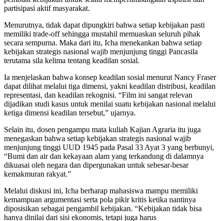
partisipasi aktif masyarakat.
Menurutnya, tidak dapat dipungkiri bahwa setiap kebijakan pasti
memiliki trade-off sehingga mustahil memuaskan seluruh pihak
secara sempurna. Maka dari itu, Icha menekankan bahwa setiap
kebijakan strategis nasional wajib menjunjung tinggi Pancasila
terutama sila kelima tentang keadilan sosial.
Ia menjelaskan bahwa konsep keadilan sosial menurut Nancy Fraser
dapat dilihat melalui tiga dimensi, yakni keadilan distribusi, keadilan
representasi, dan keadilan rekognisi. “Film ini sangat relevan
dijadikan studi kasus untuk menilai suatu kebijakan nasional melalui
ketiga dimensi keadilan tersebut,” ujarnya.
Selain itu, dosen pengampu mata kuliah Kajian Agraria itu juga
menegaskan bahwa setiap kebijakan strategis nasional wajib
menjunjung tinggi UUD 1945 pada Pasal 33 Ayat 3 yang berbunyi,
“Bumi dan air dan kekayaan alam yang terkandung di dalamnya
dikuasai oleh negara dan dipergunakan untuk sebesar-besar
kemakmuran rakyat.”
Melalui diskusi ini, Icha berharap mahasiswa mampu memiliki
kemampuan argumentasi serta pola pikir kritis ketika nantinya
diposisikan sebagai pengambil kebijakan. “Kebijakan tidak bisa
hanya dinilai dari sisi ekonomis, tetapi juga harus