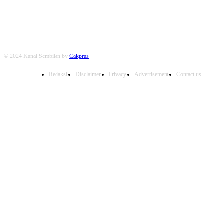
© 2024 Kanal Sembilan by
Cakpras
Redaksi
Disclaimer
Privacy
Advertisement
Contact us