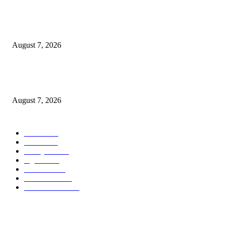
Paduan Suara One Voice Spensabaya Harumkan Surabaya, Raih Empat
Penghargaan di Thailand
August 7, 2026
Ojol Lapor Hotline Cak Eri soal Jukir di Jalan Trunojoyo, Dishub Suraba
Cabut KTA
August 7, 2026
POPULAR CATEGORY
Ekbis
1630
Hotel
1472
Tausiyah
1072
Agama
934
Peristiwa
632
Pendidikan
468
Pemerintahan
341