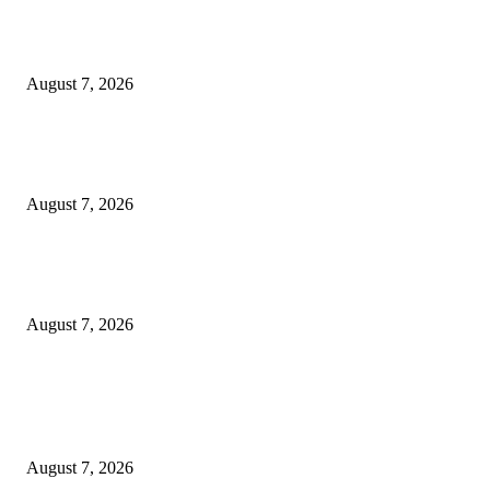
Pemkot Surabaya Beri Insentif Rp300 Ribu bagi Warga yang Rekam Aksi
Pencurian Fasum
August 7, 2026
Paduan Suara One Voice Spensabaya Harumkan Surabaya, Raih Empat
Penghargaan di Thailand
August 7, 2026
Ojol Lapor Hotline Cak Eri soal Jukir di Jalan Trunojoyo, Dishub Suraba
Cabut KTA
August 7, 2026
POPULAR POSTS
Pemkot Surabaya Beri Insentif Rp300 Ribu bagi Warga yang Rekam Aksi
Pencurian Fasum
August 7, 2026