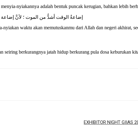
 menyia-nyiakannya adalah bentuk puncak kerugian, bahkan lebih berb
إضاعةُ الوقت أشدُّ من الموت ؛ لأنَّ إضاعة
ia-nyiakan waktu akan memutuskanmu dari Allah dan negeri akhirat, s
an seiring berkurangnya jatah hidup berkurang pula dosa keburukan k
EXHIBITOR NIGHT GIIAS 2