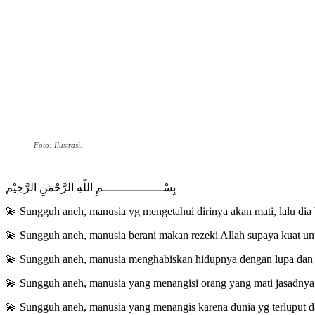
Foto: Ilustrasi.
ﺑِﺴْـــــــــــــــــﻢِ ﺍﻟﻠّﻪِ ﺍﻟﺮَّﺣْﻤَﻦِ ﺍﻟﺮَّﺣِﻴْﻢ
💫 Sungguh aneh, manusia yg mengetahui dirinya akan mati, lalu dia 
💫 Sungguh aneh, manusia berani makan rezeki Allah supaya kuat un
💫 Sungguh aneh, manusia menghabiskan hidupnya dengan lupa dan lal
💫 Sungguh aneh, manusia yang menangisi orang yang mati jasadnya, t
💫 Sungguh aneh, manusia yang menangis karena dunia yg terluput da