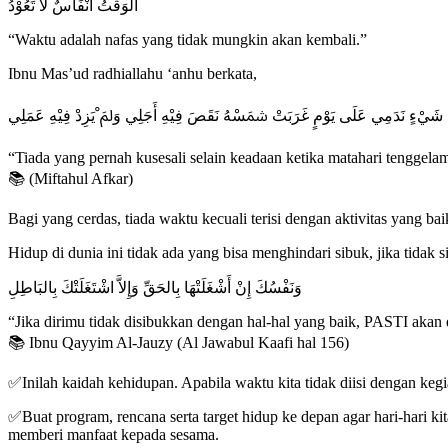
اَلْوَقْتُ أَنْفَاسٌ لَا تَعُوْدُ
“Waktu adalah nafas yang tidak mungkin akan kembali.”
Ibnu Mas’ud radhiallahu ‘anhu berkata,
ﺷَﻲْﺀٍ ﻧَﺪَﻣِﻲ ﻋَﻠَﻰ ﻳَﻮْﻡٍ ﻏَﺮَﺑَﺖْ ﴰَﺴْﻪُ ﻧَﻘَﺺَ ﻓِﻴْﻪِ ﺃَﺟَﻠِﻲ ﻭَﱂَ ْﻳَﺰِﺩْ ﻓِﻴْﻪِ ﻋَﻤَﻠِﻲ
“Tiada yang pernah kusesali selain keadaan ketika matahari tenggel
📚 (Miftahul Afkar)
Bagi yang cerdas, tiada waktu kecuali terisi dengan aktivitas yang b
Hidup di dunia ini tidak ada yang bisa menghindari sibuk, jika tidak
وَنَفْسُكَ إِنْ أَشْغَلَتْهَا بِالحَقِّ وَإِلاَّ اشْتَغَلَتْكَ بِالبَاطِلِ
“Jika dirimu tidak disibukkan dengan hal-hal yang baik, PASTI akan 
📚 Ibnu Qayyim Al-Jauzy (Al Jawabul Kaafi hal 156)
✅Inilah kaidah kehidupan. Apabila waktu kita tidak diisi dengan kegiat
✅Buat program, rencana serta target hidup ke depan agar hari-hari kita 
memberi manfaat kepada sesama.