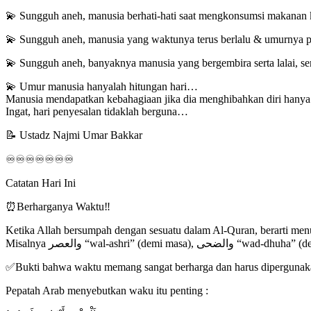
💫 Sungguh aneh, manusia berhati-hati saat mengkonsumsi makanan kar
💫 Sungguh aneh, manusia yang waktunya terus berlalu & umurnya pun 
💫 Sungguh aneh, banyaknya manusia yang bergembira serta lalai, se
💫 Umur manusia hanyalah hitungan hari…
Manusia mendapatkan kebahagiaan jika dia menghibahkan diri hanya 
Ingat, hari penyesalan tidaklah berguna…
📝 Ustadz Najmi Umar Bakkar
♾️♾️♾️♾️♾️♾️♾️
Catatan Hari Ini
⏰Berharganya Waktu‼
Ketika Allah bersumpah dengan sesuatu dalam Al-Quran, berarti men
✅Bukti bahwa waktu memang sangat berharga dan harus dipergunaka
Pepatah Arab menyebutkan waku itu penting :