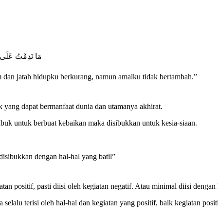
ﻣَﺎ ﻧَﺪِﻣْﺖُ ﻋَﻠَﻰ 
am dan jatah hidupku berkurang, namun amalku tidak bertambah.”
aik yang dapat bermanfaat dunia dan utamanya akhirat.
 sibuk untuk berbuat kebaikan maka disibukkan untuk kesia-siaan.
disibukkan dengan hal-hal yang batil”
an positif, pasti diisi oleh kegiatan negatif. Atau minimal diisi dengan
selalu terisi oleh hal-hal dan kegiatan yang positif, baik kegiatan posit