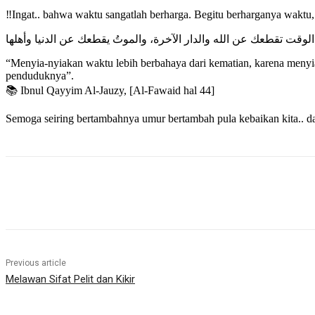
‼Ingat.. bahwa waktu sangatlah berharga. Begitu berharganya waktu,
 الوقت تقطعك عن الله والدار الآخرة، والموتُ يقطعك عن الدنيا وأهلها
“Menyia-nyiakan waktu lebih berbahaya dari kematian, karena meny
penduduknya”.
📚 Ibnul Qayyim Al-Jauzy, [Al-Fawaid hal 44]
Semoga seiring bertambahnya umur bertambah pula kebaikan kita.. d
Share
Previous article
Melawan Sifat Pelit dan Kikir