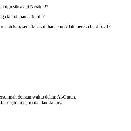
ut dgn siksa api Neraka !?
uga kehidupan akhirat !?
mendekati, serta kelak di hadapan Allah mereka berdiri…!?
 bersumpah dengan waktu dalam Al-Quran.
hri” (demi masa), والضحى “wad-dhuha” (demi waktu dhuha), والليل “wal-lail” (demi waktu malam) ٫ والفجر “wal-fajri” (demi fajar) dan lain-lainnya.