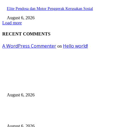
Elite Pendosa dan Motor Penggerak Kerusakan Sosial
August 6, 2026
Load more
RECENT COMMENTS
A WordPress Commenter
Hello world!
on
EDITOR PICKS
Surabaya Perkuat Gerakan Pilah Sampah, Lomba Pisang Danor Jadi Lang
Awal Menuju Kampung Pancasila
August 6, 2026
Dewan Da’wah Blitar Perkuat Pembinaan dan Kepedulian Sosial di Kamp
Merah Putih
August 6, 2026