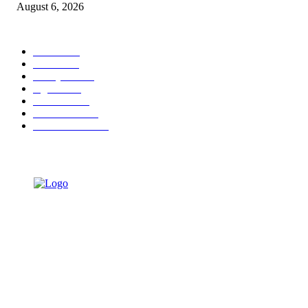
August 6, 2026
POPULAR CATEGORY
Ekbis
1623
Hotel
1468
Tausiyah
1070
Agama
931
Peristiwa
629
Pendidikan
465
Pemerintahan
339
TENTANG KAMI