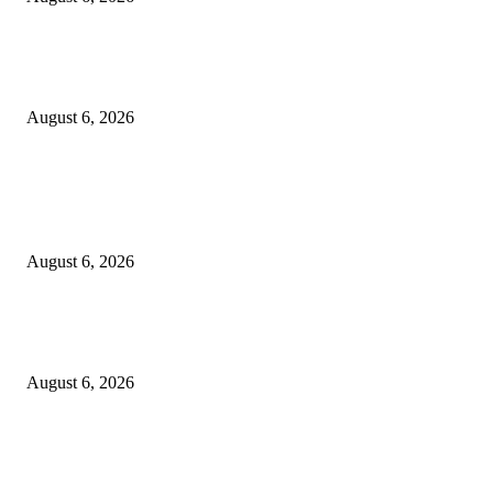
DA’I MUDA PERKUAT SINERGI DAKWAH DALAM SILATURAHMI
BERSAMA DR. KH. FATHUR ROHMAN, M.PD.I
August 6, 2026
POPULAR POSTS
Surabaya Perkuat Gerakan Pilah Sampah, Lomba Pisang Danor Jadi Lang
Awal Menuju Kampung Pancasila
August 6, 2026
Dewan Da’wah Blitar Perkuat Pembinaan dan Kepedulian Sosial di Kamp
Merah Putih
August 6, 2026
DA’I MUDA PERKUAT SINERGI DAKWAH DALAM SILATURAHMI
BERSAMA DR. KH. FATHUR ROHMAN, M.PD.I