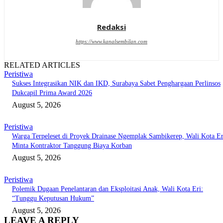
Redaksi
https://www.kanalsembilan.com
RELATED ARTICLES
Peristiwa
Sukses Integrasikan NIK dan IKD, Surabaya Sabet Penghargaan Perlinsos
Dukcapil Prima Award 2026
August 5, 2026
Peristiwa
Warga Terpeleset di Proyek Drainase Ngemplak Sambikerep, Wali Kota Er
Minta Kontraktor Tanggung Biaya Korban
August 5, 2026
Peristiwa
Polemik Dugaan Penelantaran dan Eksploitasi Anak, Wali Kota Eri:
“Tunggu Keputusan Hukum”
August 5, 2026
LEAVE A REPLY