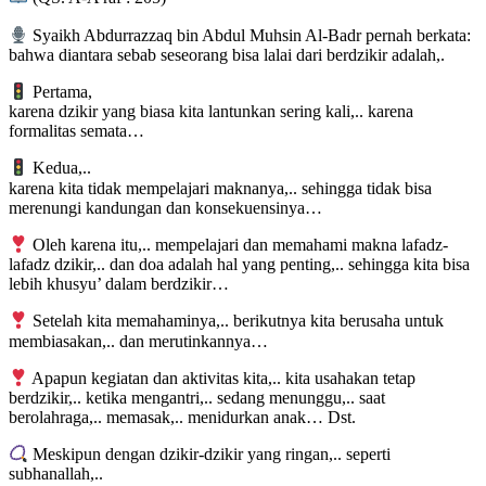
Syaikh Abdurrazzaq bin Abdul Muhsin Al-Badr pernah berkata:
bahwa diantara sebab seseorang bisa lalai dari berdzikir adalah,.
Pertama,
karena dzikir yang biasa kita lantunkan sering kali,.. karena
formalitas semata…
Kedua,..
karena kita tidak mempelajari maknanya,.. sehingga tidak bisa
merenungi kandungan dan konsekuensinya…
Oleh karena itu,.. mempelajari dan memahami makna lafadz-
lafadz dzikir,.. dan doa adalah hal yang penting,.. sehingga kita bisa
lebih khusyu’ dalam berdzikir…
Setelah kita memahaminya,.. berikutnya kita berusaha untuk
membiasakan,.. dan merutinkannya…
Apapun kegiatan dan aktivitas kita,.. kita usahakan tetap
berdzikir,.. ketika mengantri,.. sedang menunggu,.. saat
berolahraga,.. memasak,.. menidurkan anak… Dst.
Meskipun dengan dzikir-dzikir yang ringan,.. seperti
subhanallah,..