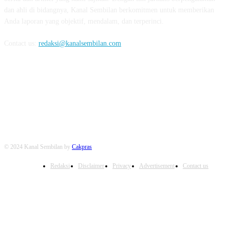
dan ahli di bidangnya, Kanal Sembilan berkomitmen untuk memberikan
Anda laporan yang objektif, mendalam, dan terperinci.
Contact us:
redaksi@kanalsembilan.com
FOLLOW US
© 2024 Kanal Sembilan by
Cakpras
Redaksi
Disclaimer
Privacy
Advertisement
Contact us