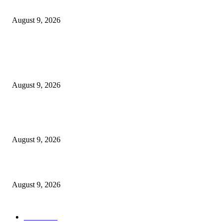
Telkom Rampungkan Spin-Off InfraCo Tahap 2 Senilai Rp49,9 Triliun
August 9, 2026
POPULAR POSTS
ATI Dorong Model Baru Pembiayaan Jalan Tol: Kurangi Beban APBN, Pe
Peran Swasta
August 9, 2026
Semarak Menyambut Kemerdekaan, Swiss-Belinn Manyar Gelar Kids Ru
Competition 2026
August 9, 2026
Telkom Rampungkan Spin-Off InfraCo Tahap 2 Senilai Rp49,9 Triliun
August 9, 2026
POPULAR CATEGORY
Ekbis
1637