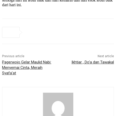
semoga hari ini lebih baik dari hari kemarin dan hari esok lebih baik
dari hari ini.
Previous article
Next article
Pagerwojo Gelar Maulid Nabi:
Ikhtiar , Do’a dan Tawakal
Menyemai Cinta, Meraih
Syafa’at