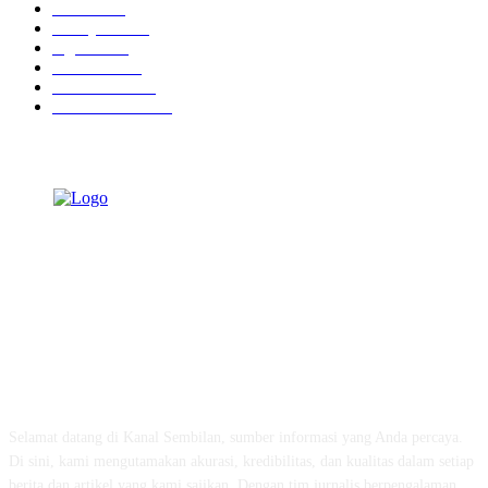
Hotel
1474
Tausiyah
1076
Agama
939
Peristiwa
632
Pendidikan
469
Pemerintahan
342
TENTANG KAMI
Selamat datang di Kanal Sembilan, sumber informasi yang Anda percaya.
Di sini, kami mengutamakan akurasi, kredibilitas, dan kualitas dalam setiap
berita dan artikel yang kami sajikan. Dengan tim jurnalis berpengalaman