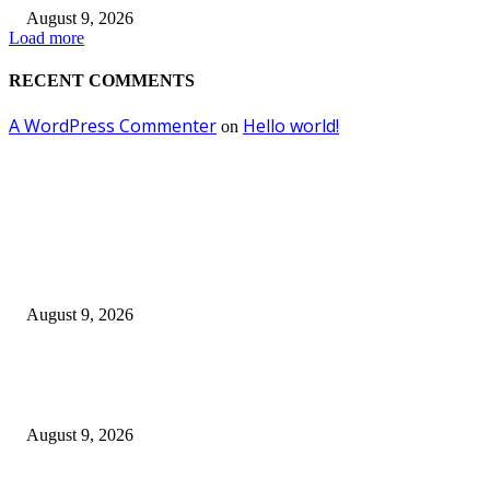
August 9, 2026
Load more
RECENT COMMENTS
A WordPress Commenter
Hello world!
on
EDITOR PICKS
ATI Dorong Model Baru Pembiayaan Jalan Tol: Kurangi Beban APBN, Pe
Peran Swasta
August 9, 2026
Semarak Menyambut Kemerdekaan, Swiss-Belinn Manyar Gelar Kids Ru
Competition 2026
August 9, 2026