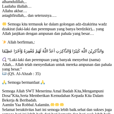
alhamdulillah,..
Laailaha illallah…
Allahu akbar…
astaghfirullah,.. dan seterusnya….
Semoga kita termasuk ke dalam golongan adz-dzakirina wadz
dzakirat (laki-laki dan perempuan yang banya berdzikir),.. yang
Allah janjikan dengan ampunan dan pahala yang besar…
Allah berfirman,:
وَالذَّاكِرِيْنَ اللّٰهَ كَثِيْرًا وَّالذَّاكِرٰتِ اَعَدَّ اللّٰهُ لَهُمْ مَّغْفِرَةً وَّاَجْرًا عَظِيْمًا
“Laki-laki dan perempuan yang banyak menyebut (nama)
Allah,.. Allah telah menyediakan untuk mereka ampunan dan pahala
yang besar.”
(QS. Al-Ahzab : 35)
Semoga bermanfaat
Semoga Allah SWT Menerima Amal Ibadah Kita,Mengampuni
Dosa”Kita,Serta Memberikan Kemudahan Kepada Kita Dalam
Bekerja & Beribadah.
Aamiin Yaa Robbal Aalamiin.
Selamat beraktivitas hari ini semoga lebih baik.sehat dan sukses juga