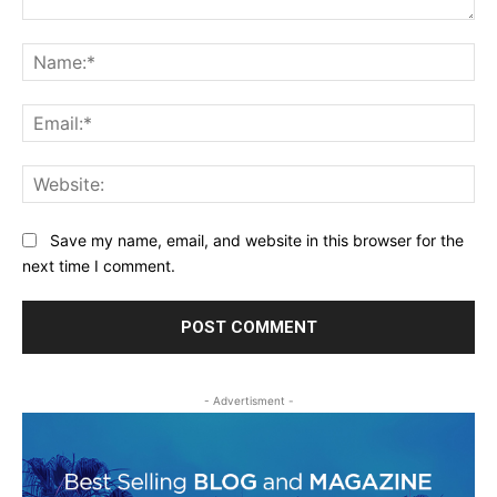
Comment:
Na
Ema
Web
Save my name, email, and website in this browser for the
next time I comment.
- Advertisment -