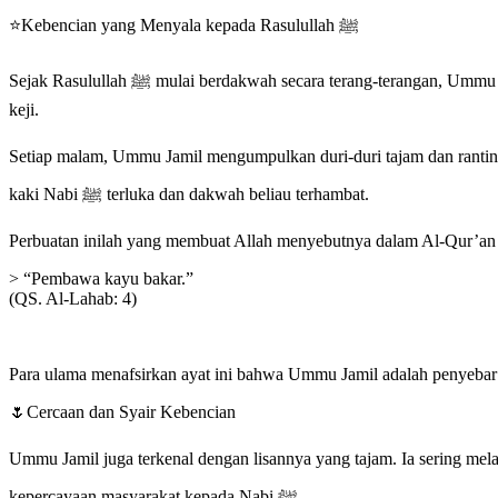
⭐Kebencian yang Menyala kepada Rasulullah ﷺ
Sejak Rasulullah ﷺ mulai berdakwah secara terang-terangan, Ummu Jamil menjadi salah satu orang yang paling lantang mencela beliau. Ia tidak hanya memusuhi dengan kata-kata, tetapi juga dengan perbuatan
keji.
Setiap malam, Ummu Jamil mengumpulkan duri-duri tajam dan ranting berduri, lalu menebarkannya di jala
kaki Nabi ﷺ terluka dan dakwah beliau terhambat.
Perbuatan inilah yang membuat Allah menyebutnya dalam Al-Qur’an 
> “Pembawa kayu bakar.”
(QS. Al-Lahab: 4)
Para ulama menafsirkan ayat ini bahwa Ummu Jamil adalah penyeba
🌷Cercaan dan Syair Kebencian
Ummu Jamil juga terkenal dengan lisannya yang tajam. Ia sering melantunkan syair-syair hinaan terhadap Rasulullah ﷺ d
kepercayaan masyarakat kepada Nabi ﷺ.