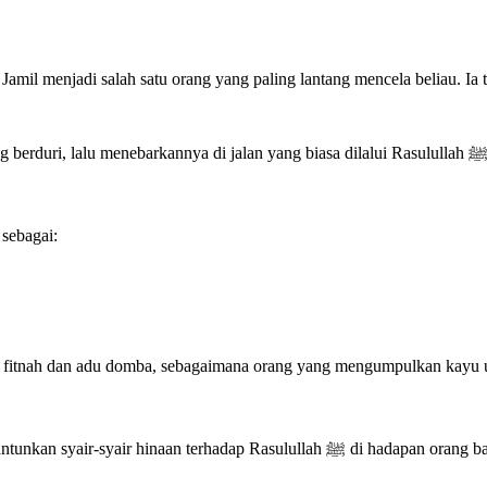
n yang biasa dilalui Rasulullah ﷺ menuju Masjidil Haram atau ke rumah beliau. Tujuannya adalah agar
sebagai:
r fitnah dan adu domba, sebagaimana orang yang mengumpulkan kayu 
i hadapan orang banyak. Dengan suara lantang, ia berusaha merusak kehormatan dan