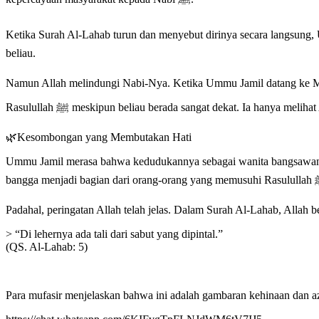
Ketika Surah Al-Lahab turun dan menyebut dirinya secara langsung, Ummu Jam
beliau.
Namun Allah melindungi Nabi-Nya. Ketika Ummu Jamil datang ke Masjidil Haram dan Rasulullah ﷺ sedang duduk bersama Abu Bakar  الله عنه
Rasulullah ﷺ meskipun beliau berada sangat dekat. Ia han
🌿Kesombongan yang Membutakan Hati
Ummu Jamil merasa bahwa kedudukannya sebagai wanita bangsawan Q
Padahal, peringatan Allah telah jelas. Dalam Surah Al-Lahab, Allah b
> “Di lehernya ada tali dari sabut yang dipintal.”
(QS. Al-Lahab: 5)
Para mufasir menjelaskan bahwa ini adalah gambaran kehinaan dan az