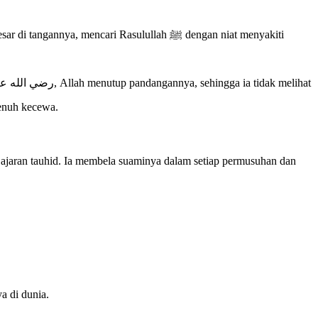
encari Rasulullah ﷺ dengan niat menyakiti
 penuh kecewa.
jaran tauhid. Ia membela suaminya dalam setiap permusuhan dan
a di dunia.