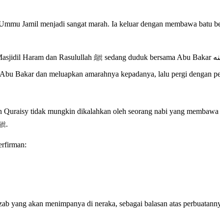
il menjadi sangat marah. Ia keluar dengan membawa batu besar di tangannya, m
رضي, Allah menutup pandangannya, sehingga ia tidak melihat
ya melihat Abu Bakar dan meluapkan amarahnya kepadanya, lalu pergi dengan
uraisy tidak mungkin dikalahkan oleh seorang nabi yang membawa a
bangga menjadi bagian dari orang-orang yang memusuhi Rasulullah ﷺ.
erfirman:
ab yang akan menimpanya di neraka, sebagai balasan atas perbuatanny