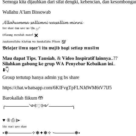
Semoga kita dijauhkan dari sifat dengki, kebencian, dan kesombongan
Wallahu A’lam Bissowab
𝓐𝓵𝓵𝓪𝓱𝓾𝓶𝓶𝓪 𝓼𝓪𝓵𝓵𝓲𝓶𝓷𝓲 𝔀𝓪𝓼𝓪𝓵𝓵𝓲𝓶 𝓶𝓲𝓷𝓷𝓲
ᶠʳᵉᵉ ˢʰᵃʳᵉ ᵈᵃⁿ ˢᵃᵛᵉ ⁿᵒ ⁱʲⁱⁿ ✅
ᴰⁱˡᵃʳᵃⁿᵍ ᵐᵉʳᵘᵇᵃʰ ᵐᵃᵗᵉʳⁱ ❌
ᴶᵃᶻᵃᵏᵘᵐᵘˡˡᵃʰᵘ ᴷʰᵃⁱʳᵃⁿ ʷᵃ ᴮᵃʳᵃᵏᵃˡˡᵃʰᵘ ᶠⁱⁱᵏᵘᵐ 💯
𝕭𝖊𝖑𝖆𝖏𝖆𝖗 𝖎𝖑𝖒𝖚 𝖘𝖞𝖆𝖗’𝖎 𝖎𝖙𝖚 𝖜𝖆𝖏𝖎𝖇 𝖇𝖆𝖌𝖎 𝖘𝖊𝖙𝖎𝖆𝖕 𝖒𝖚𝖘𝖑𝖎𝖒
𝐌𝐚𝐮 𝐝𝐚𝐩𝐚𝐭 𝐓𝐢𝐩𝐬, 𝐓𝐚𝐮𝐬𝐢𝐚𝐡, & 𝐕𝐢𝐝𝐞𝐨 𝐈𝐧𝐬𝐩𝐢𝐫𝐚𝐭𝐢𝐟 𝐥𝐚𝐢𝐧𝐧𝐲𝐚..??
𝐒𝐢𝐥𝐚𝐡𝐤𝐚𝐧 𝐠𝐚𝐛𝐮𝐧𝐠 𝐤𝐞 𝐠𝐫𝐮𝐩 𝐖𝐀 𝐏𝐞𝐧𝐲𝐞𝐛𝐚𝐫 𝐊𝐞𝐛𝐚𝐢𝐤𝐚𝐧 𝐢𝐧𝐢..
⬇️👇
Group tertutup hanya admin yg bs share
https://chat.whatsapp.com/6KIFvgTpFLNJdWM6tV7IJ5
Barokallah fiikum 🤲
╭───────༺♡༻───────╮
♥ ® ⎙ ⌲
ˡᶦᵏᵉ ʳᵉᵃᶜᵗ ˢᵃᵛᵉ ˢʰᵃʳᵉ
•❅───────✧❅✦❅✧╶──────❅•