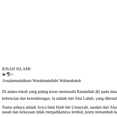
KISAH ISLAMI
💫🌎✨
Assalamualaikum Warahmatullahi Wabarakatuh
Di antara tokoh yang paling keras memusuhi Rasulullah ﷺ pada masa awal dakwah Islam di Makkah bukan hanya kaum laki-laki dari pembesar Quraisy, tetapi juga seorang perempuan yang hatinya dipenuhi
kebencian dan kesombongan. Ia adalah istri Abu Lahab, yang dikena
Nama aslinya adalah Arwa binti Harb bin Umayyah, saudari dari Abu
nasab dan kekayaan tidak menjadikannya lembut, justru menambah 