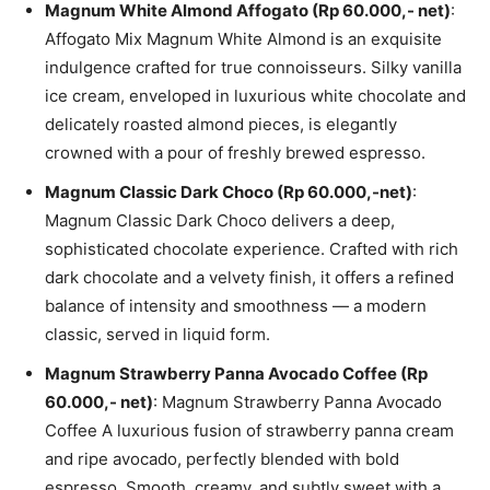
Magnum White Almond Affogato (Rp 60.000,- net)
:
Affogato Mix Magnum White Almond is an exquisite
indulgence crafted for true connoisseurs. Silky vanilla
ice cream, enveloped in luxurious white chocolate and
delicately roasted almond pieces, is elegantly
crowned with a pour of freshly brewed espresso.
Magnum Classic Dark Choco (Rp 60.000,-net)
:
Magnum Classic Dark Choco delivers a deep,
sophisticated chocolate experience. Crafted with rich
dark chocolate and a velvety finish, it offers a refined
balance of intensity and smoothness — a modern
classic, served in liquid form.
Magnum Strawberry Panna Avocado Coffee (Rp
60.000,- net)
: Magnum Strawberry Panna Avocado
Coffee A luxurious fusion of strawberry panna cream
and ripe avocado, perfectly blended with bold
espresso. Smooth, creamy, and subtly sweet with a