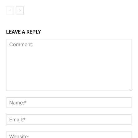
LEAVE A REPLY
Comment:
Na
Ema
Web