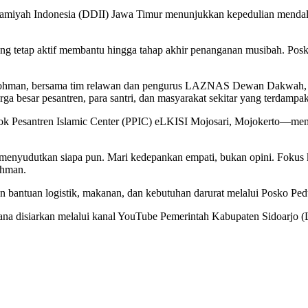
amiyah Indonesia (DDII) Jawa Timur menunjukkan kepedulian mendal
 tetap aktif membantu hingga tahap akhir penanganan musibah. Posko 
ohman, bersama tim relawan dan pengurus LAZNAS Dewan Dakwah, men
arga besar pesantren, para santri, dan masyarakat sekitar yang terdampak
ok Pesantren Islamic Center (PPIC) eLKISI Mojosari, Mojokerto—men
pa menyudutkan siapa pun. Mari kedepankan empati, bukan opini. Foku
ohman.
antuan logistik, makanan, dan kebutuhan darurat melalui Posko Ped
na disiarkan melalui kanal YouTube Pemerintah Kabupaten Sidoarjo (