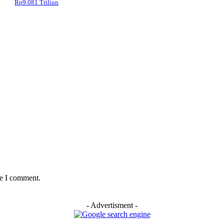
Rp9.081 Triliun
me I comment.
- Advertisment -