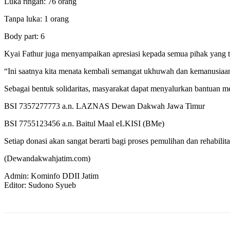
Luka ringan: 76 orang
Tanpa luka: 1 orang
Body part: 6
Kyai Fathur juga menyampaikan apresiasi kepada semua pihak yang t
“Ini saatnya kita menata kembali semangat ukhuwah dan kemanusiaan
Sebagai bentuk solidaritas, masyarakat dapat menyalurkan bantuan me
BSI 7357277773 a.n. LAZNAS Dewan Dakwah Jawa Timur
BSI 7755123456 a.n. Baitul Maal eLKISI (BMe)
Setiap donasi akan sangat berarti bagi proses pemulihan dan rehabil
(Dewandakwahjatim.com)
Admin: Kominfo DDII Jatim
Editor: Sudono Syueb