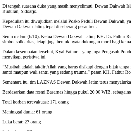
Di tengah suasana duka yang masih menyelimuti, Dewan Dakwah Isl
Buduran, Sidoarjo.
Kepedulian itu diwujudkan melalui Posko Peduli Dewan Dakwah, yang
Dewan Dakwah Jatim, tepat di seberang pesantren.
Senin malam (6/10), Ketua Dewan Dakwah Jatim, KH. Dr. Fathur R
simbol solidaritas, tetapi juga bentuk nyata dukungan moril bagi kelu
Dalam kesempatan tersebut, Kyai Fathur—yang juga Pengasuh Pond
menyikapi peristiwa ini.
“Musibah adalah takdir Allah yang harus disikapi dengan bijak tan
santri maupun wali santri yang sedang trauma,” pesan KH. Fathur R
Sementara itu, tim LAZNAS Dewan Dakwah Jatim terus menyalurkan b
Berdasarkan data resmi Basarnas hingga pukul 20.00 WIB, sebagaima
Total korban terevakuasi: 171 orang
Meninggal dunia: 61 orang
Luka berat: 27 orang