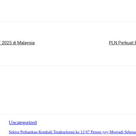
 2025 di Malaysia
PLN Perkuat 
Uncategorized
Sektor Perbankan Kembali Terakselerasi ke 12,67 Persen yoy Menjadi Sebesa