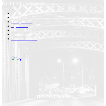
POPULAR CATEGORY
Ekbis
1623
Hotel
1467
Tausiyah
1070
Agama
931
Peristiwa
629
Pendidikan
464
Pemerintahan
338
TENTANG KAMI