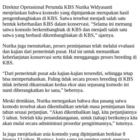
Direktur Operasional Perumda KBS Nurika Widyasanti
menjelaskan bahwa komodo yang dipinjamkan merupakan hasil
pengembangbiakan di KBS. Satwa tersebut menjadi salah satu
bentuk keberhasilan KBS dalam konservasi. “Selama ini memang
satwa komodo berkembangbiak di KBS dan menjadi salah satu
satwa yang berhasil dikembangbiakan di KBS,” ujarnya.
Nurika juga menuturkan, proses peminjaman telah melalui evaluasi
dan kajian dari pemerintah pusat. Hal ini untuk memastikan
keberlanjutan konservasi serta tidak mengganggu proses breeding di
KBS.
“Dari pemerintah pusat ada kajian-kajian tersendiri, sehingga tetap
bisa mempertahankan. Paling tidak secara proses breeding di KBS
tidak terhenti dikarenakan kedua ekor atau sepasang komodo ini
nanti diberangkatkan ke sana,” bebernya.
Meski demikian, Nurika menegaskan bahwa dua pasang satwa
komodo tersebut akan dikembalikan setelah masa peminjaman lima
tahun sesuai perjanjian. “Akan dikembalikan lagi, kita perjanjiannya
5 tahun. Setelah kita penandatanganan, untuk (tahap) berikutnya kita
akan mulai secara administrasi prosedur pengirimannya,” tuturnya.
Ia juga menjelaskan usia komodo yang dipinjamkan berkisar 8
hingga 12 tahun. Baginya, kerja sama ini penting untuk menjaga