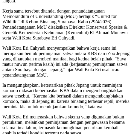
langka.
Kerja sama tersebut ditandai dengan penandatanganan
Memorandum of Understanding (MoU) bertajuk “United for
Wildlife” di Kebun Binatang Surabaya, Rabu (29/4/2026).
Penandatanganan MoU disaksikan Direktur Konservasi Spesies &
Genetik Kementerian Kehutanan (Kemenhut) RI Ahmad Munawir
serta Wali Kota Surabaya Eri Cahyadi.
Wali Kota Eri Cahyadi menyampaikan bahwa kerja sama ini
merupakan bentuk peminjaman satwa antara KBS dan iZoo Jepang
yang diharapkan memberi manfaat bagi kedua belah pihak. “Saya
matur nuwun (terima kasih) ini ada (kerjasama) peminjaman satwa
antara Surabaya dengan Jepang,” ujar Wali Kota Eri usai acara
penandatanganan MoU.
Ia mengungkapkan, ketertarikan pihak Jepang untuk meminjam
komodo didasari keberhasilan KBS dalam mengembangbiakkan
satwa tersebut. “Karena kita berhasil dalam mengembangbiakan
komodo, maka di Jepang itu karena binatang terbesar reptil, mereka
meminta kita untuk meminjamkan komodo,” katanya.
Wali Kota Eri menegaskan bahwa skema yang digunakan bukan
pertukaran, melainkan peminjaman dengan pengawasan bersama
selama lima tahun, termasuk kemungkinan penarikan kembali
apabila terjadi kondisi tertentu pada satwa.