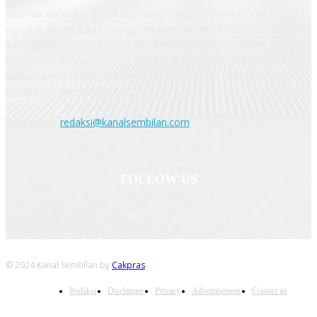
Selamat datang di Kanal Sembilan, sumber informasi yang Anda
percaya. Di sini, kami mengutamakan akurasi, kredibilitas, dan
kualitas dalam setiap berita dan artikel yang kami sajikan. Dengan
tim jurnalis berpengalaman dan ahli di bidangnya, Kanal Sembilan
berkomitmen untuk memberikan Anda laporan yang objektif,
mendalam, dan terperinci.
Contact us:
redaksi@kanalsembilan.com
FOLLOW US
© 2024 Kanal Sembilan by
Cakpras
Redaksi
Disclaimer
Privacy
Advertisement
Contact us