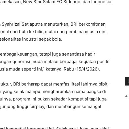
mekasan, New Star Salam FC Sidoarjo, dan Indonesia
 Syahrizal Setiaputra menuturkan, BRI berkomitmen
 dari hulu ke hilir, mulai dari pembinaan usia dini,
sionalitas industri sepak bola.
lembaga keuangan, tetapi juga senantiasa hadir
ngan generasi muda melalui berbagai kegiatan positif,
usia muda seperti ini,” katanya, Rabu (15/4/2026).
ktur, BRI berharap dapat memfasilitasi lahirnya bibit-
imur yang kelak mampu mengharumkan nama bangsa di
A
uinya, program ini bukan sekadar kompetisi tapi juga
unjung tinggi fairplay, dan membangun semangat
ri kompetisi bergengsi ini. Sejak awal, kami meyakini