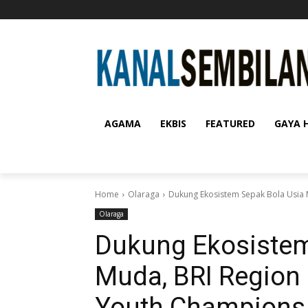
AGAMA
EKBIS
FEATURED
GAYA 
Home
Olaraga
Dukung Ekosistem Sepak Bola Usia M
Olaraga
Dukung Ekosistem
Muda, BRI Region 
Youth Champions