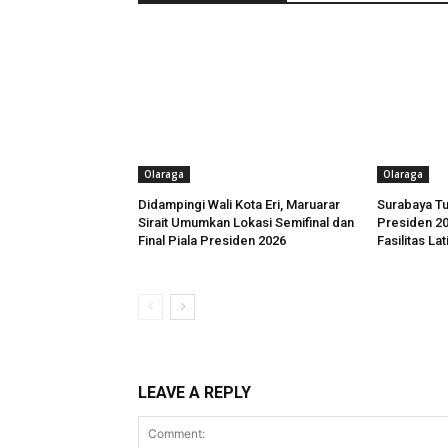
Olaraga
Olaraga
Didampingi Wali Kota Eri, Maruarar
Surabaya Tu
Sirait Umumkan Lokasi Semifinal dan
Presiden 20
Final Piala Presiden 2026
Fasilitas La
LEAVE A REPLY