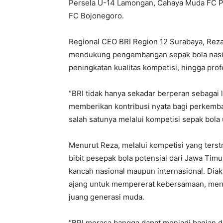
Persela U-14 Lamongan, Cahaya Muda FC Pa
FC Bojonegoro.
Regional CEO BRI Region 12 Surabaya, Reza
mendukung pengembangan sepak bola nasional
peningkatan kualitas kompetisi, hingga profe
“BRI tidak hanya sekadar berperan sebagai 
memberikan kontribusi nyata bagi perkemba
salah satunya melalui kompetisi sepak bola 
Menurut Reza, melalui kompetisi yang terstru
bibit pesepak bola potensial dari Jawa T
kancah nasional maupun internasional. Diak
ajang untuk mempererat kebersamaan, menj
juang generasi muda.
“BRI merasa bangga dapat menjadi bagian da