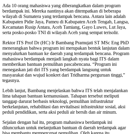
Ada 10 orang mahasiswa yang diberangkatkan dalam program
berdampak ini. Mereka nantinya akan ditempatkan di beberapa
wilayah di Sumatera yang terdampak bencana. Antara lain adalah
Kabupaten Pidie Jaya, Pameu di Kabupaten Aceh Tengah, Langsa,
Kecamatan Rusip Antara, Aceh Tamiang, Gayo Luwes, Lut Jaya,
serta posko-posko TNI di wilayah Aceh yang sempat terisolir.
Rektor ITS Prof Dr (HC) Ir Bambang Pramujati ST MSc Eng PhD
menerangkan bahwa program ini merupakan bentuk lanjutan dalam
menyalurkan bantuan ke daerah yang terdampak bencana. Program
mahasiswa berdampak menjadi langkah nyata bagi ITS dalam
memberikan bantuan pemulihan pascabencana. “Program ini
menegaskan jati diri ITS yang berdampak langsung untuk
masyarakat dan wujud konkret dari Tridharma perguruan tinggi,”
tegasnya.
Lebih lanjut, Bambang menjelaskan bahwa ITS telah menjalankan
lima tahapan bantuan kemanusiaan. Tahapan tersebut meliputi
tanggap darurat berbasis teknologi, pemulihan infrastruktur
berkelanjutan, rehabilitasi dan revitalisasi infrastruktur sosial, aksi
peduli pendidikan, serta aksi peduli air bersih dan air minum.
Sejalan dengan hal itu, program mahasiswa berdampak ini
diluncurkan untuk melanjutkan bantuan di daerah terdampak agar
bisa membantu mempercepat pemulihan. Oleh karena itu,