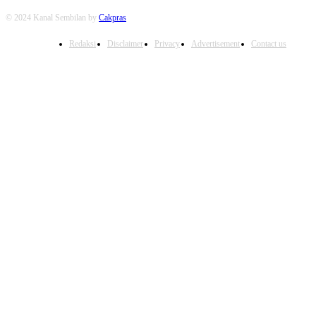
© 2024 Kanal Sembilan by
Cakpras
Redaksi
Disclaimer
Privacy
Advertisement
Contact us