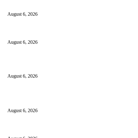
Kursi Fasum Pemkot Surabaya Diduga Dicuri Pakai Ambulans
August 6, 2026
Tingkatkan Literasi Pajak, DJP Jatim–GP Ansor Jatim Jalin Kerja Sama
August 6, 2026
KPPU Gelar Sidang Perdana Dugaan Keterlambatan Notifikasi Akuisisi Ol
MUFG Bank Ltd.
August 6, 2026
POPULAR POSTS
Kursi Fasum Pemkot Surabaya Diduga Dicuri Pakai Ambulans
August 6, 2026
Tingkatkan Literasi Pajak, DJP Jatim–GP Ansor Jatim Jalin Kerja Sama