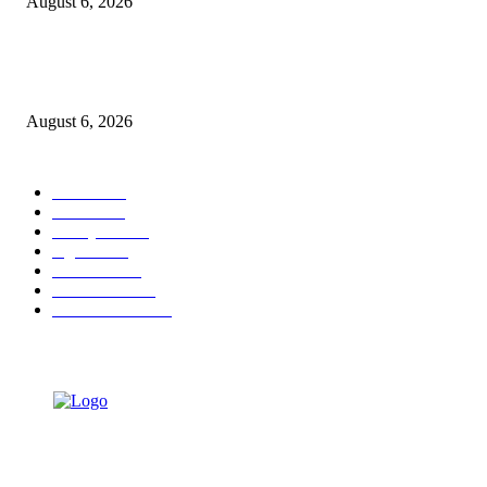
August 6, 2026
KPPU Gelar Sidang Perdana Dugaan Keterlambatan Notifikasi Akuisisi Ol
MUFG Bank Ltd.
August 6, 2026
POPULAR CATEGORY
Ekbis
1624
Hotel
1468
Tausiyah
1070
Agama
931
Peristiwa
629
Pendidikan
465
Pemerintahan
339