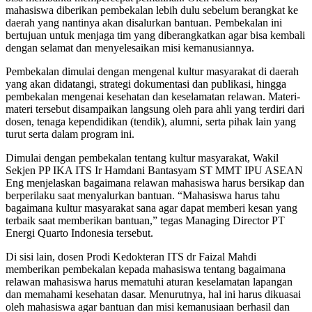
mahasiswa diberikan pembekalan lebih dulu sebelum berangkat ke
daerah yang nantinya akan disalurkan bantuan. Pembekalan ini
bertujuan untuk menjaga tim yang diberangkatkan agar bisa kembali
dengan selamat dan menyelesaikan misi kemanusiannya.
Pembekalan dimulai dengan mengenal kultur masyarakat di daerah
yang akan didatangi, strategi dokumentasi dan publikasi, hingga
pembekalan mengenai kesehatan dan keselamatan relawan. Materi-
materi tersebut disampaikan langsung oleh para ahli yang terdiri dari
dosen, tenaga kependidikan (tendik), alumni, serta pihak lain yang
turut serta dalam program ini.
Dimulai dengan pembekalan tentang kultur masyarakat, Wakil
Sekjen PP IKA ITS Ir Hamdani Bantasyam ST MMT IPU ASEAN
Eng menjelaskan bagaimana relawan mahasiswa harus bersikap dan
berperilaku saat menyalurkan bantuan. “Mahasiswa harus tahu
bagaimana kultur masyarakat sana agar dapat memberi kesan yang
terbaik saat memberikan bantuan,” tegas Managing Director PT
Energi Quarto Indonesia tersebut.
Di sisi lain, dosen Prodi Kedokteran ITS dr Faizal Mahdi
memberikan pembekalan kepada mahasiswa tentang bagaimana
relawan mahasiswa harus mematuhi aturan keselamatan lapangan
dan memahami kesehatan dasar. Menurutnya, hal ini harus dikuasai
oleh mahasiswa agar bantuan dan misi kemanusiaan berhasil dan