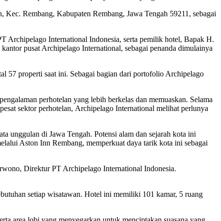
dean, Kec. Rembang, Kabupaten Rembang, Jawa Tengah 59211, sebagai
rchipelago International Indonesia, serta pemilik hotel, Bapak H.
 kantor pusat Archipelago International, sebagai penanda dimulainya
l 57 properti saat ini. Sebagai bagian dari portofolio Archipelago
n pengalaman perhotelan yang lebih berkelas dan memuaskan. Selama
at sektor perhotelan, Archipelago International melihat perlunya
ta unggulan di Jawa Tengah. Potensi alam dan sejarah kota ini
elalui Aston Inn Rembang, memperkuat daya tarik kota ini sebagai
ono, Direktur PT Archipelago International Indonesia.
tuhan setiap wisatawan. Hotel ini memiliki 101 kamar, 5 ruang
 serta area lobi yang menyegarkan untuk menciptakan suasana yang