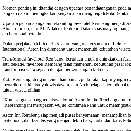
Momen penting ini ditandai dengan upacara penandatanganan pada t
langkah dalam meningkatkan kenyamanan menginap di kota Rembang
Upacara penandatanganan rebranding favehotel Rembang menjadi Asto
Atna Tukiman, dari PT. Ndalem Tentrem. Dalam suasana yang hangat da
era baru bagi hotel ini.
Dalam perjalanan lebih dari 25 tahun yang mengesankan di Indonesia, A
International, Aston Inn dirancang untuk memenuhi kebutuhan wisata
Transformasi favehotel Rembang, bertujuan untuk meningkatkan fasi
satu dekade, favehotel Rembang telah memenuhi kebutuhan pasar loka
transformasi yang sejalan dengan perkembangan kota ini.
Kota Rembang, dengan keindahan pantai, perbukitan kapur yang megah,
menarik semakin banyak wisatawan, dan Archipelago International te
tujuan wisata pilihan.
“Kami sangat senang membawa brand Aston Inn ke Rembang dan mening
“Rebranding ini merupakan wujud komitmen kami untuk meningkatk
Aston Inn Rembang siap menjadi pusat kenyamanan, menampilkan berb
pertemuan, dan fasilitas yang menjadi lebih baik, mulai dari kafe, kol
Modernisasi besar-besaran juga akan dilakukan, termasuk pemasangan 