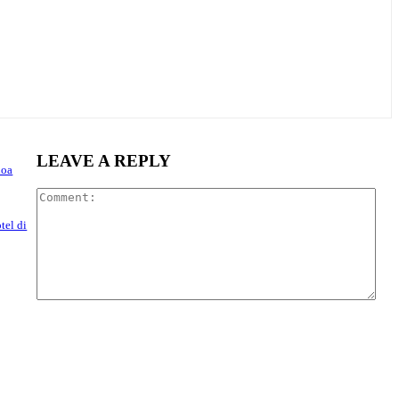
LEAVE A REPLY
hoa
Com
tel di