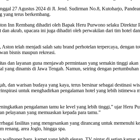
anggal 27 Agustus 2024 di Jl. Jend. Sudirman No.8, Kutoharjo, Pan
 yang terus berkembang.
n Inn Rembang dihadiri oleh Bapak Heru Purwono selaku Direktur PT A
n akrab, upacara ini juga dihadiri oleh perwakilan dari tim hotel dan
ston telah menjadi salah satu brand perhotelan terpercaya, dengan tota
wan bisnis maupun rekreasi.
litas dan layanan guna menjawab permintaan yang semakin tinggi aka
l yang dinamis di Jawa Tengah. Namun, seiring dengan pertumbuhan pes
 dan warisan budaya yang kaya, terus bersinar sebagai destinasi wisa
rinspirasi untuk menghadirkan pengalaman hotel yang lebih istimewa m
katkan pengalaman tamu ke level yang lebih tinggi,” ujar Heru Purw
an pelayanan yang memuaskan kepada para tamu.”
agai fasilitas yang mengesankan yang dirancang untuk memenuhi kebu
am renang, area Joglo, hingga spa.
wallpaper baru, karpet yang lebih elegan, TV pintar di setiap kamar,