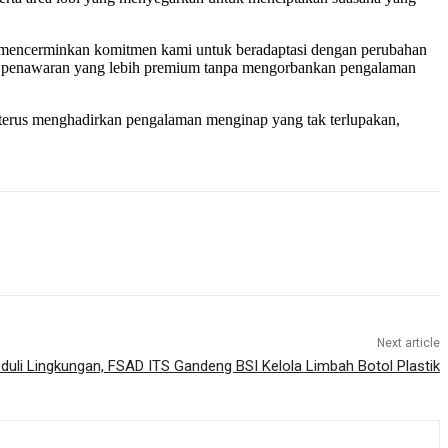
 3 mencerminkan komitmen kami untuk beradaptasi dengan perubahan
akan penawaran yang lebih premium tanpa mengorbankan pengalaman
terus menghadirkan pengalaman menginap yang tak terlupakan,
Next article
duli Lingkungan, FSAD ITS Gandeng BSI Kelola Limbah Botol Plastik