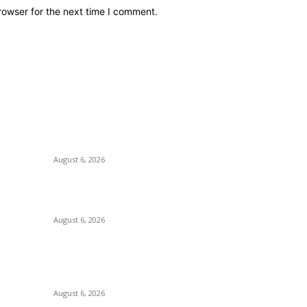
rowser for the next time I comment.
POPULAR POSTS
P
Kursi Fasum Pemkot Surabaya Diduga Dicuri
Ek
Pakai Ambulans
Ho
August 6, 2026
T
or
Tingkatkan Literasi Pajak, DJP Jatim–GP Ansor
A
Jatim Jalin Kerja Sama
Pe
August 6, 2026
Pe
KPPU Gelar Sidang Perdana Dugaan
P
Keterlambatan Notifikasi Akuisisi Oleh MUFG
Bank Ltd.
August 6, 2026