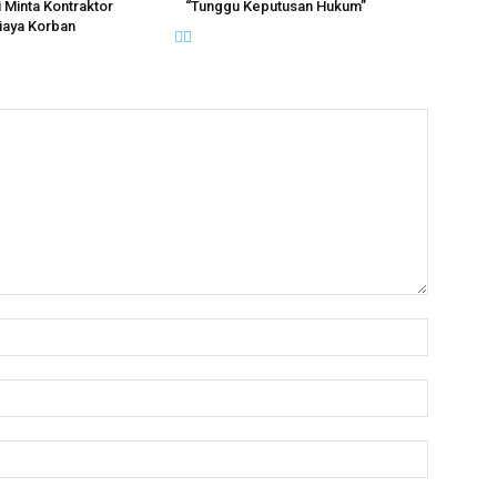
i Minta Kontraktor
“Tunggu Keputusan Hukum”
iaya Korban
Name:*
Email:*
Website: