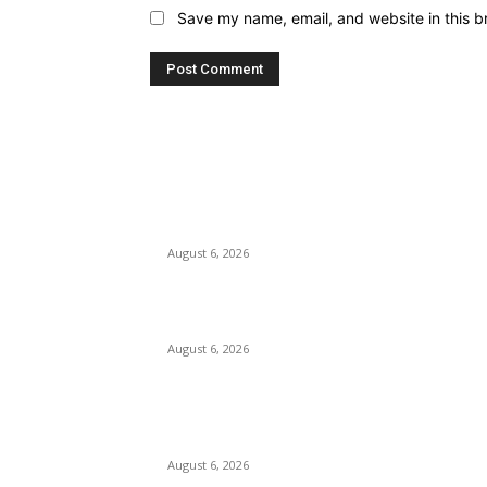
Save my name, email, and website in this b
EDITOR PICKS
Kursi Fasum Pemkot Surabaya Diduga Dicuri
Pakai Ambulans
August 6, 2026
Tingkatkan Literasi Pajak, DJP Jatim–GP Ans
Jatim Jalin Kerja Sama
August 6, 2026
KPPU Gelar Sidang Perdana Dugaan
Keterlambatan Notifikasi Akuisisi Oleh MUFG
Bank Ltd.
August 6, 2026