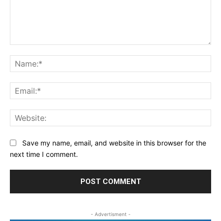
Comment:
Na
Ema
Web
Save my name, email, and website in this browser for the
next time I comment.
- Advertisment -