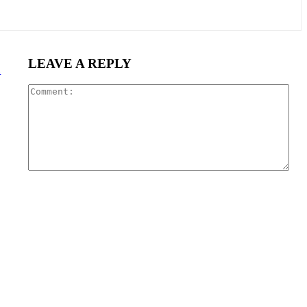
LEAVE A REPLY
n
Com