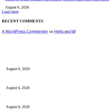
August 6, 2026
Load more
RECENT COMMENTS
A WordPress Commenter
Hello world!
on
EDITOR PICKS
Kursi Fasum Pemkot Surabaya Diduga Dicuri Pakai Ambulans
August 6, 2026
Tingkatkan Literasi Pajak, DJP Jatim–GP Ansor Jatim Jalin Kerja Sama
August 6, 2026
KPPU Gelar Sidang Perdana Dugaan Keterlambatan Notifikasi Akuisisi 
August 6, 2026