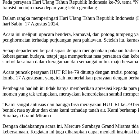
Pada perayaan Hari Ulang Tahun Republik Indonesia ke-79, tema “N
transisi menuju masa depan yang lebih gemilang.
Dalam rangka memperingati Hari Ulang Tahun Republik Indonesia 
hari Sabtu, 17 Agustus 2024.
Acara ini meliputi upacara bendera, karnaval, dan potong tumpeng ya
penghormatan terhadap perjuangan para pahlawan. Setelah itu, karnava
Setiap departemen berpartisipasi dengan mengenakan pakaian tradisio
keberagaman budaya, tetapi juga memperkuat rasa persatuan dan keb
simbol kesatuan dalam keragaman dan semangat untuk maju bersama
Acara puncak perayaan HUT RI ke-79 ditutup dengan tradisi potong 
lomba 17 Agustusan, yang telah memeriahkan perayaan dengan berbag
Pembagian hadiah ini tidak hanya memberikan apresiasi kepada para 
momen yang tak terlupakan, merayakan kemerdekaan sambil memperera
“Kami sangat antusias dan bangga bisa merayakan HUT RI ke-79 bers
bentuk rasa syukur dan cinta kami terhadap tanah air. Kami berharap
Surabaya Grand Mirama.
Dengan diadakannya acara ini, Mercure Surabaya Grand Mirama tidak 
kebersamaan. Kegiatan ini juga diharapkan dapat menjadi inspirasi 