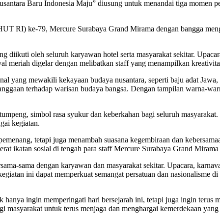
usantara Baru Indonesia Maju” diusung untuk menandai tiga momen pe
(HUT RI) ke-79, Mercure Surabaya Grand Mirama dengan bangga meng
ng diikuti oleh seluruh karyawan hotel serta masyarakat sekitar. Upaca
l meriah digelar dengan melibatkan staff yang menampilkan kreativitas
nal yang mewakili kekayaan budaya nusantara, seperti baju adat Jawa,
anggaan terhadap warisan budaya bangsa. Dengan tampilan warna-warni
.
tumpeng, simbol rasa syukur dan keberkahan bagi seluruh masyarakat.
ai kegiatan.
pemenang, tetapi juga menambah suasana kegembiraan dan kebersamaan.
t ikatan sosial di tengah para staff Mercure Surabaya Grand Mirama
ama-sama dengan karyawan dan masyarakat sekitar. Upacara, karnaval,
 kegiatan ini dapat memperkuat semangat persatuan dan nasionalisme d
hanya ingin memperingati hari bersejarah ini, tetapi juga ingin teru
bagi masyarakat untuk terus menjaga dan menghargai kemerdekaan yang 