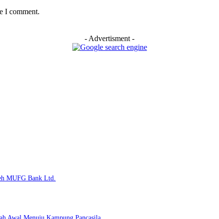
me I comment.
- Advertisment -
Oleh MUFG Bank Ltd.
kah Awal Menuju Kampung Pancasila