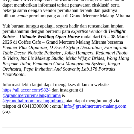
dapat memberikan informasi terkait penawaran eksklusif serta
bekerja sama dengan vendor pernikahan terbaik dan pastinya
pilihan
venue
premium yang ada di Grand Mercure Malang Mirama.
Yuk buruan tunggu apalagi, segera hadir dan rencanakan impian
pernikahanmu dengan bertemu para
expertise vendor
di
Twillight
Soir
é
e – Ultimate Wedding Open House
mulai dari 05 – 08 Maret
2026 di Coffee Cafe – Grand Mercure Malang Mirama bersama
Premier Plus Organizer, D Event Styling Decoration, Floriograph
Table Decor, Noisette Patissier , Jollie Hampers, Redamavi Photo
& Video, Ina Lie Makeup Studio, Melia Wijaya Brides, Wong Hang
Bespoke Tailor, Pentamoo Guest Management System, Jingga
Orchestra, Pepa Invitation And Souvenir, Lab.178 Portraits
Photobooth.
Informasi lebih lanjut dapat mengakses di laman website
https://all.accor.com/9824
dan instagram di
@grandmercuremalangmirama
&
@grandballroom_malangmirama
atau dapat menghubungi via
telepon di 03413300000 ;
email
info@grandmercure-malang.com
(za).