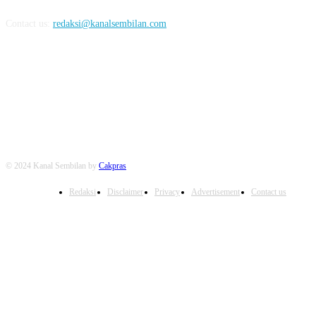
Contact us:
redaksi@kanalsembilan.com
FOLLOW US
© 2024 Kanal Sembilan by
Cakpras
Redaksi
Disclaimer
Privacy
Advertisement
Contact us