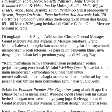
Floriograph Table Decor, Noisette Patissier , Jollie Hampers,
Redamavi Photo & Video, Ina Lie Makeup Studio, Melia Wijaya
Brides, Wong Hang Bespoke Tailor, Pentamoo Guest Management
System, Jingga Orchestra, Pepa Invitation And Souvenir, Lab.178
Portraits Photobooth
yang akan diselenggarakan mulai dari tanggal
05 – 08 Maret 2026 yang berlokasi di Coffee Cafe – Grand Mercure
Malang Mirama.
Di ungkapkan oleh Sugito Adhi selaku Cluster General Manager
Grand Mercure Malang Mirama & Mercure Surabaya Grand
Mirama bahwa ia menjelaskan acara
ini rutin digelar fokusnya untuk
memberikan wadah referensi ke para calon pengantin khususnya
dengan pernikahan kelas premium yang ada di Malang Raya.
“Kami memahami bahwa merencanakan pernikahan adalah
perjalanan yang emosional. Melalui
Wedding Open House
ini, kami
ingin memberikan kemudahan bagi pasangan untuk
memvisualisasikan hari bahagia mereka sembari menikmati layanan
personal dari tim spesialis pernikahan kami,” ujar Sugito Adhi.
Selain itu,
Founder Premier Plus Organizer
yang akrab disapa Ko
Dhany bahwa ia menjelaskan
Wedding Open House
kali ini cukup
berbeda dengan tema sebelumnya yang juga diselenggarakan di
Grand Mercure Malang Mirama ditambah dengan Konferensi Pers.
Kegiatan
Press Conference
di wakili dari beberapa vendor untuk