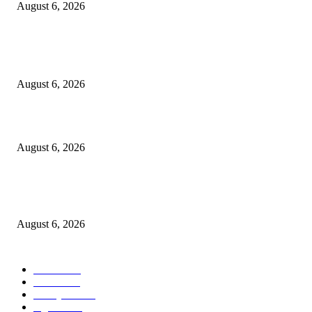
August 6, 2026
POPULAR POSTS
Kursi Fasum Pemkot Surabaya Diduga Dicuri Pakai Ambulans
August 6, 2026
Tingkatkan Literasi Pajak, DJP Jatim–GP Ansor Jatim Jalin Kerja Sama
August 6, 2026
KPPU Gelar Sidang Perdana Dugaan Keterlambatan Notifikasi Akuisisi Ol
MUFG Bank Ltd.
August 6, 2026
POPULAR CATEGORY
Ekbis
1624
Hotel
1468
Tausiyah
1070
Agama
931