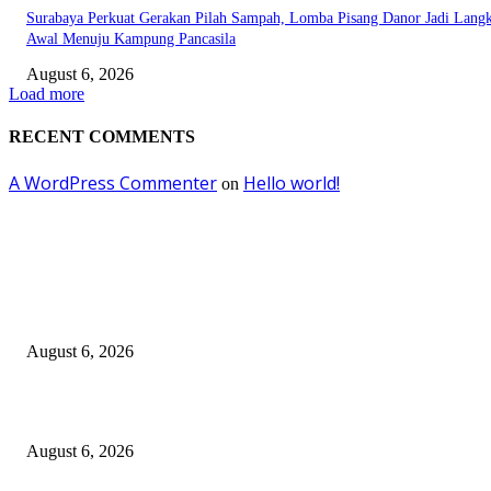
Surabaya Perkuat Gerakan Pilah Sampah, Lomba Pisang Danor Jadi Lang
Awal Menuju Kampung Pancasila
August 6, 2026
Load more
RECENT COMMENTS
A WordPress Commenter
Hello world!
on
EDITOR PICKS
Kursi Fasum Pemkot Surabaya Diduga Dicuri Pakai Ambulans
August 6, 2026
Tingkatkan Literasi Pajak, DJP Jatim–GP Ansor Jatim Jalin Kerja Sama
August 6, 2026