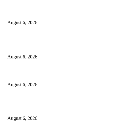
KPPU Gelar Sidang Perdana Dugaan Keterlambatan Notifikasi Akuisisi Ol
MUFG Bank Ltd.
August 6, 2026
POPULAR POSTS
Kursi Fasum Pemkot Surabaya Diduga Dicuri Pakai Ambulans
August 6, 2026
Tingkatkan Literasi Pajak, DJP Jatim–GP Ansor Jatim Jalin Kerja Sama
August 6, 2026
KPPU Gelar Sidang Perdana Dugaan Keterlambatan Notifikasi Akuisisi Ol
MUFG Bank Ltd.
August 6, 2026
POPULAR CATEGORY