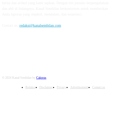
berita dan artikel yang kami sajikan. Dengan tim jurnalis berpengalaman
dan ahli di bidangnya, Kanal Sembilan berkomitmen untuk memberikan
Anda laporan yang objektif, mendalam, dan terperinci.
Contact us:
redaksi@kanalsembilan.com
FOLLOW US
© 2024 Kanal Sembilan by
Cakpras
Redaksi
Disclaimer
Privacy
Advertisement
Contact us