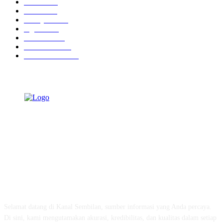
Ekbis
1624
Hotel
1468
Tausiyah
1070
Agama
931
Peristiwa
629
Pendidikan
465
Pemerintahan
339
TENTANG KAMI
Selamat datang di Kanal Sembilan, sumber informasi yang Anda percaya.
Di sini, kami mengutamakan akurasi, kredibilitas, dan kualitas dalam setiap