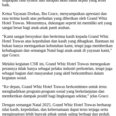
ungkapan rasa syukur dan harapan akan masa depan yang lebih
baik.
Ketua Yayasan Dorkas, Ibu Grace, menyampaikan apresiasi dan
rasa terima kasih atas perhatian yang diberikan oleh Grand Whiz
Hotel Trawas. Menurutnya, dukungan seperti ini memiliki arti yang
sangat besar bagi anak-anak panti asuhan.
“Kami sangat bersyukur dan berterima kasih kepada Grand Whiz
Hotel Trawas atas kepedulian dan kasih yang dibagikan. Bantuan ini
bukan hanya meringankan kebutuhan kami, tetapi juga memberikan
kebahagiaan dan semangat Natal bagi anak-anak di yayasan kami,”
ujar Grace.
Melalui kegiatan CSR ini, Grand Whiz Hotel Trawas menegaskan
perannya tidak hanya sebagai pelaku industri perhotelan, tetapi juga
sebagai bagian dari masyarakat yang aktif berkontribusi dalam
kegiatan sosial.
“Ke depan, Grand Whiz Hotel Trawas berkomitmen untuk terus
menghadirkan program-program sosial yang berkelanjutan dan
memberikan dampak positif bagi lingkungan sekitar,” jelas Grace.
Dengan semangat Natal 2025, Grand Whiz Hotel Trawas berharap
nilai kasih, kepedulian, dan kebersamaan dapat terus terjaga serta
menginspirasi lebih banyak pihak untuk saling berbagi dan peduli.