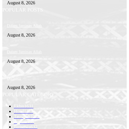
August 8, 2026
POPULAR POSTS
Dalam Jaminan Allah
August 8, 2026
Dalam Jaminan Allah
August 8, 2026
Berbakti
August 8, 2026
POPULAR CATEGORY
Ekbis
1631
Hotel
1473
Tausiyah
1073
Agama
938
Peristiwa
632