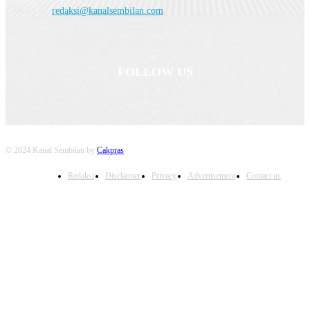
Contact us:
redaksi@kanalsembilan.com
FOLLOW US
© 2024 Kanal Sembilan by
Cakpras
Redaksi
Disclaimer
Privacy
Advertisement
Contact us