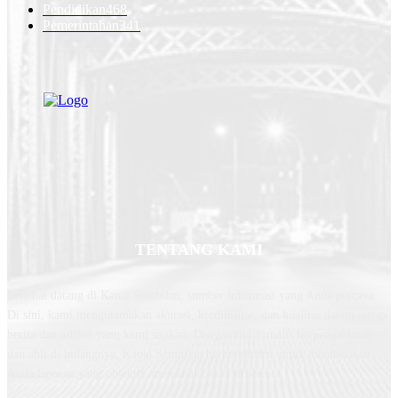
Pendidikan
468
Pemerintahan
341
TENTANG KAMI
Selamat datang di Kanal Sembilan, sumber informasi yang Anda percaya.
Di sini, kami mengutamakan akurasi, kredibilitas, dan kualitas dalam setiap
berita dan artikel yang kami sajikan. Dengan tim jurnalis berpengalaman
dan ahli di bidangnya, Kanal Sembilan berkomitmen untuk memberikan
Anda laporan yang objektif, mendalam, dan terperinci.