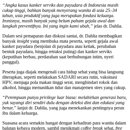
“Angka kasus kanker serviks dan payudara di Indonesia masih
cukup tinggi, bahkan banyak menyerang wanita di usia 25–34
tahun, usia produktif yang juga merupakan fondasi keluarga.
Ironisnya, masih banyak yang belum paham gejala awal dan
langkah preventifnya. Ini yang ingin kami ubah,”
jelas dr. Dahlia.
Dalam sesi pemaparan dan diskusi santai, dr. Dahlia membagikan
banyak
insight
yang membuka mata peserta, seperti gejala awal
kanker payudara (benjolan di payudara atau ketiak, perubahan
bentuk payudara, hingga retraksi puting) dan kanker serviks
(keputihan berbau, perdarahan saat berhubungan intim, nyeri
panggul).
Peserta juga diajak mengenali cara hidup sehat yang bisa langsung
diterapkan, seperti melakukan SADARI secara rutin, vaksinasi
HPV, menjaga pola makan tinggi serat, menghindari rokok dan
alkohol, hingga memastikan tidur dan manajemen stres yang cukup.
“Perempuan punya privilege luar biasa: melahirkan generasi baru,
yuk sayangi diri sendiri dulu dengan deteksi dini dan edukasi yang
benar,”
lanjut dr. Dahlia, yang juga menekankan pentingnya peran
ibu dalam keluarga.
Suasana acara semakin hangat dengan kehadiran para wanita dalam
balutan kebaya modern, sambil menikmati
coffee break
sehat,
free