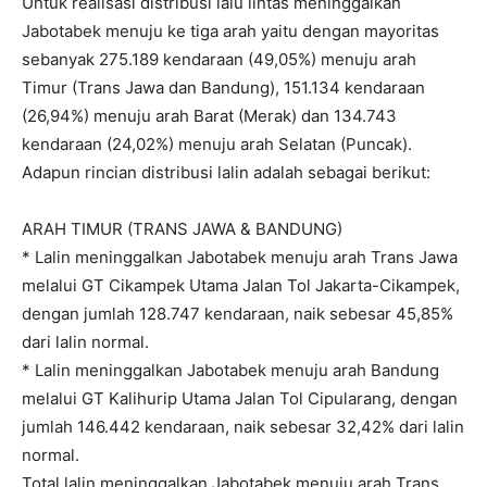
Untuk realisasi distribusi lalu lintas meninggalkan
Jabotabek menuju ke tiga arah yaitu dengan mayoritas
sebanyak 275.189 kendaraan (49,05%) menuju arah
Timur (Trans Jawa dan Bandung), 151.134 kendaraan
(26,94%) menuju arah Barat (Merak) dan 134.743
kendaraan (24,02%) menuju arah Selatan (Puncak).
Adapun rincian distribusi lalin adalah sebagai berikut:
ARAH TIMUR (TRANS JAWA & BANDUNG)
* Lalin meninggalkan Jabotabek menuju arah Trans Jawa
melalui GT Cikampek Utama Jalan Tol Jakarta-Cikampek,
dengan jumlah 128.747 kendaraan, naik sebesar 45,85%
dari lalin normal.
* Lalin meninggalkan Jabotabek menuju arah Bandung
melalui GT Kalihurip Utama Jalan Tol Cipularang, dengan
jumlah 146.442 kendaraan, naik sebesar 32,42% dari lalin
normal.
Total lalin meninggalkan Jabotabek menuju arah Trans