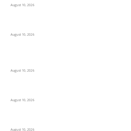
August 10, 2026
BATIQA Hotel Darmo Surabaya Rayakan Anniversary ke-8
Bertemakan “HASTABRATA”
August 10, 2026
POPULAR POSTS
Jangan sekali kali mengKROPOSkan Banom NU Apalagi
menambah KROPOS di tubuh NU…
August 10, 2026
Fun Match Midtown Indonesia 2026, Perkuat Sportivitas dan
Kebersamaan Antar-Hotel
August 10, 2026
BATIQA Hotel Darmo Surabaya Rayakan Anniversary ke-8
Bertemakan “HASTABRATA”
August 10, 2026