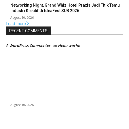
Networking Night, Grand Whiz Hotel Praxis Jadi Titik Temu
Industri Kreatif di IdeaFest SUB 2026
August 10, 2026
Load more
RECENT COMMENTS
A WordPress Commenter
Hello world!
on
EDITOR PICKS
Jangan sekali kali mengKROPOSkan Banom NU Apalagi
menambah KROPOS di tubuh NU…
August 10, 2026
Fun Match Midtown Indonesia 2026, Perkuat Sportivitas dan
Kebersamaan Antar-Hotel