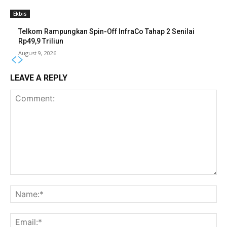
Ekbis
Telkom Rampungkan Spin-Off InfraCo Tahap 2 Senilai
Rp49,9 Triliun
August 9, 2026
LEAVE A REPLY
Comment:
Na
Ema