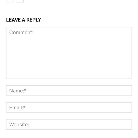
LEAVE A REPLY
Comment:
Na
Ema
Web