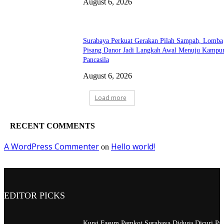
August 6, 2026
Surabaya Perkuat Gerakan Pilah Sampah, Lomba
Pisang Danor Jadi Langkah Awal Menuju Kampu
Pancasila
August 6, 2026
Load more
RECENT COMMENTS
A WordPress Commenter
Hello world!
on
EDITOR PICKS
Kursi Fasum Pemkot Surabaya Diduga Dicuri Pa