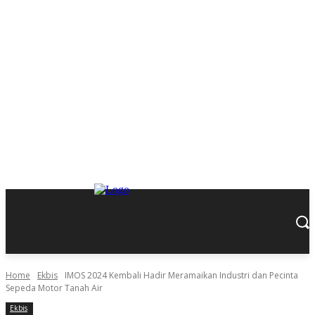
Home
Ekbis
IMOS 2024 Kembali Hadir Meramaikan Industri dan Pecinta
Sepeda Motor Tanah Air
Ekbis