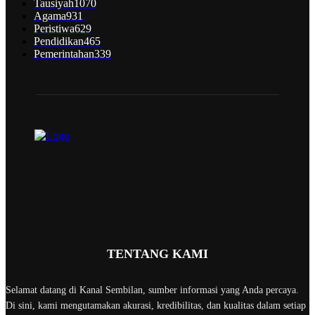
Tausiyah
1070
Agama
931
Peristiwa
629
Pendidikan
465
Pemerintahan
339
TENTANG KAMI
Selamat datang di Kanal Sembilan, sumber informasi yang Anda percaya.
Di sini, kami mengutamakan akurasi, kredibilitas, dan kualitas dalam setiap