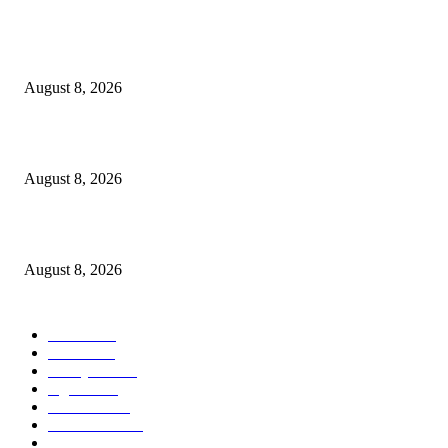
Dalam Jaminan Allah
August 8, 2026
Dalam Jaminan Allah
August 8, 2026
Berbakti
August 8, 2026
POPULAR CATEGORY
Ekbis
1631
Hotel
1473
Tausiyah
1073
Agama
938
Peristiwa
632
Pendidikan
468
Pemerintahan
341