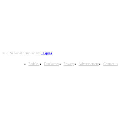
FOLLOW US
© 2024 Kanal Sembilan by
Cakpras
Redaksi
Disclaimer
Privacy
Advertisement
Contact us