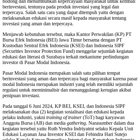
bodong dan menumbuhkan kepercayaan masyarakat untuk kembali
berinvestasi, tentunya pada produk investasi yang legal dan
terpercaya. Salah satu cara yang dapat ditempuh yaitu dengan
melaksanakan edukasi secara masif kepada masyarakat tentang
investasi yang aman dan terpercaya.
Menjawab kebutuhan tersebut, maka Kantor Perwakilan (KP) PT
Bursa Efek Indonesia (BEI) Jawa Timur bersama dengan PT
Kustodian Sentral Efek Indonesia (KSEI) dan Indonesia SIPF
(Securities Investor Protection Fund) menggelar sejumlah kegiatan
edukasi dan literasi di Surabaya terkait mekanisme perlindungan
investor di Pasar Modal Indonesia.
Pasar Modal Indonesia merupakan salah satu pilihan tempat
berinvestasi yang aman dan terpercaya bagi masyarakat karena pasar
modal Indonesia merupakan industri yang telah memiliki sejumlah
regulasi untuk meminimalisir dan menanggulangi kerugian akibat
penipuan investasi.
Pada tanggal 6 Juni 2024, KP BEI, KSEI, dan Indonesia SIPF
melaksanakan dua (2) kegiatan sosialisasi dan edukasi kepada
pelaku industri, yakni
training of trainer
(ToT) bagi karyawan
Anggota Bursa (AB) dan media
gathering
. Narasumber dalam dua
kegiatan tersebut yaitu Ruth Yendra Indriyatmi selaku Kepala Unit
Edukasi Layanan Jasa Investor KSEI dan Febindra Hari Sutejo
selaku Kepala Satuan Pemeriksa Internal dan Kepatuhan Indonesia