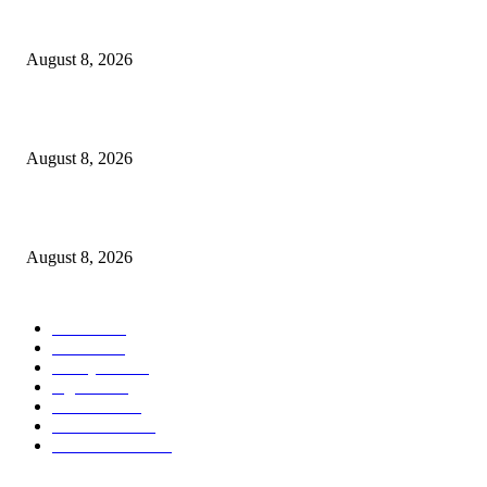
Dalam Jaminan Allah
August 8, 2026
Dalam Jaminan Allah
August 8, 2026
Berbakti
August 8, 2026
POPULAR CATEGORY
Ekbis
1631
Hotel
1473
Tausiyah
1073
Agama
938
Peristiwa
632
Pendidikan
468
Pemerintahan
341