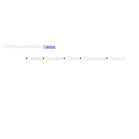
FOLLOW US
© 2024 Kanal Sembilan by
Cakpras
Redaksi
Disclaimer
Privacy
Advertisement
Contact us