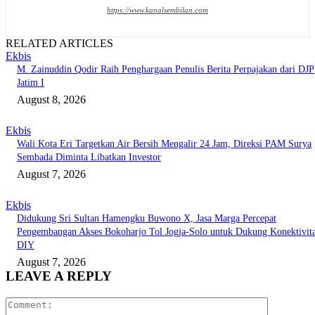
https://www.kanalsembilan.com
RELATED ARTICLES
Ekbis
M. Zainuddin Qodir Raih Penghargaan Penulis Berita Perpajakan dari DJP
Jatim I
August 8, 2026
Ekbis
Wali Kota Eri Targetkan Air Bersih Mengalir 24 Jam, Direksi PAM Surya
Sembada Diminta Libatkan Investor
August 7, 2026
Ekbis
Didukung Sri Sultan Hamengku Buwono X, Jasa Marga Percepat
Pengembangan Akses Bokoharjo Tol Jogja-Solo untuk Dukung Konektivit
DIY
August 7, 2026
LEAVE A REPLY
Comment: