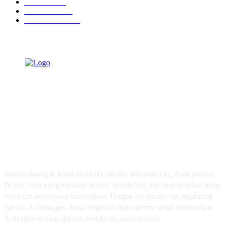
Peristiwa
629
Pendidikan
464
Pemerintahan
338
TENTANG KAMI
Selamat datang di Kanal Sembilan, sumber informasi yang Anda percaya.
Di sini, kami mengutamakan akurasi, kredibilitas, dan kualitas dalam setiap
berita dan artikel yang kami sajikan. Dengan tim jurnalis berpengalaman
dan ahli di bidangnya, Kanal Sembilan berkomitmen untuk memberikan
Anda laporan yang objektif, mendalam, dan terperinci.