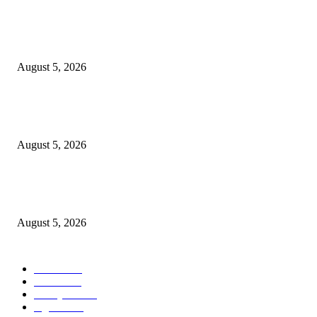
DJP dan BPOM Dorong UMKM Naik Kelas melalui Integrasi Coretax DJP
Layanan Publik
August 5, 2026
Empat Tahun SGE, Rp30,3 Miliar Berputar dan 370 UMKM Surabaya Na
Kelas
August 5, 2026
SGE 2026 Dibuka, Wali Kota Eri Dorong UMKM Surabaya Tembus Trans
Rp9 Miliar
August 5, 2026
POPULAR CATEGORY
Ekbis
1623
Hotel
1467
Tausiyah
1070
Agama
931