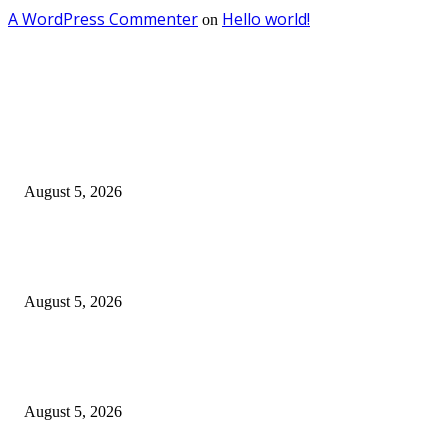
A WordPress Commenter
Hello world!
on
EDITOR PICKS
DJP dan BPOM Dorong UMKM Naik Kelas melalui Integrasi Coretax DJP
Layanan Publik
August 5, 2026
Empat Tahun SGE, Rp30,3 Miliar Berputar dan 370 UMKM Surabaya Na
Kelas
August 5, 2026
SGE 2026 Dibuka, Wali Kota Eri Dorong UMKM Surabaya Tembus Trans
Rp9 Miliar
August 5, 2026
POPULAR POSTS