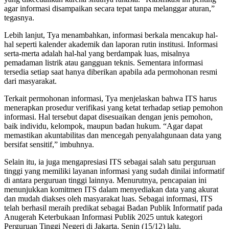
agar informasi disampaikan secara tepat tanpa melanggar aturan,”
tegasnya.
Lebih lanjut, Tya menambahkan, informasi berkala mencakup hal-
hal seperti kalender akademik dan laporan rutin institusi. Informasi
serta-merta adalah hal-hal yang berdampak luas, misalnya
pemadaman listrik atau gangguan teknis. Sementara informasi
tersedia setiap saat hanya diberikan apabila ada permohonan resmi
dari masyarakat.
Terkait permohonan informasi, Tya menjelaskan bahwa ITS harus
menerapkan prosedur verifikasi yang ketat terhadap setiap pemohon
informasi. Hal tersebut dapat disesuaikan dengan jenis pemohon,
baik individu, kelompok, maupun badan hukum. “Agar dapat
memastikan akuntabilitas dan mencegah penyalahgunaan data yang
bersifat sensitif,” imbuhnya.
Selain itu, ia juga mengapresiasi ITS sebagai salah satu perguruan
tinggi yang memiliki layanan informasi yang sudah dinilai informatif
di antara perguruan tinggi lainnya. Menurutnya, pencapaian ini
menunjukkan komitmen ITS dalam menyediakan data yang akurat
dan mudah diakses oleh masyarakat luas. Sebagai informasi, ITS
telah berhasil meraih predikat sebagai Badan Publik Informatif pada
Anugerah Keterbukaan Informasi Publik 2025 untuk kategori
Perguruan Tinggi Negeri di Jakarta, Senin (15/12) lalu.