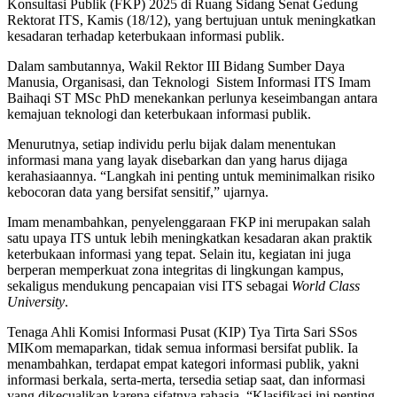
Konsultasi Publik (FKP) 2025 di Ruang Sidang Senat Gedung
Rektorat ITS, Kamis (18/12), yang bertujuan untuk meningkatkan
kesadaran terhadap keterbukaan informasi publik.
Dalam sambutannya, Wakil Rektor III Bidang Sumber Daya
Manusia, Organisasi, dan Teknologi Sistem Informasi ITS Imam
Baihaqi ST MSc PhD menekankan perlunya keseimbangan antara
kemajuan teknologi dan keterbukaan informasi publik.
Menurutnya, setiap individu perlu bijak dalam menentukan
informasi mana yang layak disebarkan dan yang harus dijaga
kerahasiaannya. “Langkah ini penting untuk meminimalkan risiko
kebocoran data yang bersifat sensitif,” ujarnya.
Imam menambahkan, penyelenggaraan FKP ini merupakan salah
satu upaya ITS untuk lebih meningkatkan kesadaran akan praktik
keterbukaan informasi yang tepat. Selain itu, kegiatan ini juga
berperan memperkuat zona integritas di lingkungan kampus,
sekaligus mendukung pencapaian visi ITS sebagai
World Class
University
.
Tenaga Ahli Komisi Informasi Pusat (KIP) Tya Tirta Sari SSos
MIKom memaparkan, tidak semua informasi bersifat publik. Ia
menambahkan, terdapat empat kategori informasi publik, yakni
informasi berkala, serta-merta, tersedia setiap saat, dan informasi
yang dikecualikan karena sifatnya rahasia. “Klasifikasi ini penting