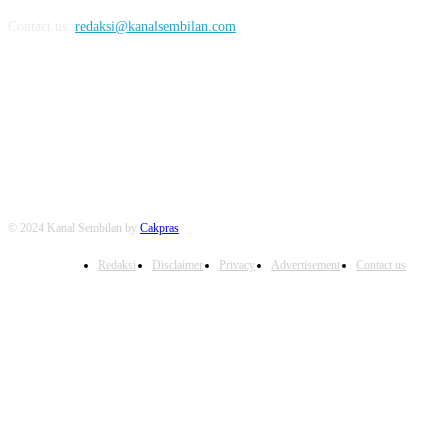
Contact us:
redaksi@kanalsembilan.com
FOLLOW US
© 2024 Kanal Sembilan by
Cakpras
Redaksi
Disclaimer
Privacy
Advertisement
Contact us