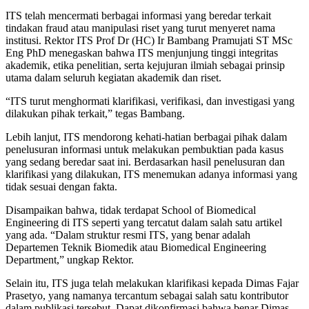
ITS telah mencermati berbagai informasi yang beredar terkait
tindakan fraud atau manipulasi riset yang turut menyeret nama
institusi. Rektor ITS Prof Dr (HC) Ir Bambang Pramujati ST MSc
Eng PhD menegaskan bahwa ITS menjunjung tinggi integritas
akademik, etika penelitian, serta kejujuran ilmiah sebagai prinsip
utama dalam seluruh kegiatan akademik dan riset.
“ITS turut menghormati klarifikasi, verifikasi, dan investigasi yang
dilakukan pihak terkait,” tegas Bambang.
Lebih lanjut, ITS mendorong kehati-hatian berbagai pihak dalam
penelusuran informasi untuk melakukan pembuktian pada kasus
yang sedang beredar saat ini. Berdasarkan hasil penelusuran dan
klarifikasi yang dilakukan, ITS menemukan adanya informasi yang
tidak sesuai dengan fakta.
Disampaikan bahwa, tidak terdapat School of Biomedical
Engineering di ITS seperti yang tercatut dalam salah satu artikel
yang ada. “Dalam struktur resmi ITS, yang benar adalah
Departemen Teknik Biomedik atau Biomedical Engineering
Department,” ungkap Rektor.
Selain itu, ITS juga telah melakukan klarifikasi kepada Dimas Fajar
Prasetyo, yang namanya tercantum sebagai salah satu kontributor
dalam publikasi tersebut. Dapat dikonfirmasi bahwa benar Dimas