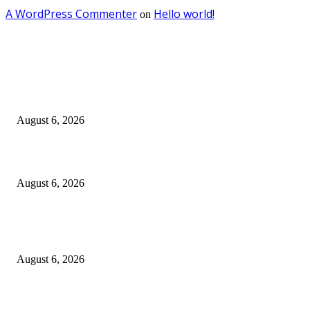
A WordPress Commenter
Hello world!
on
EDITOR PICKS
Kursi Fasum Pemkot Surabaya Diduga Dicuri Pakai Ambulans
August 6, 2026
Tingkatkan Literasi Pajak, DJP Jatim–GP Ansor Jatim Jalin Kerja Sama
August 6, 2026
KPPU Gelar Sidang Perdana Dugaan Keterlambatan Notifikasi Akuisisi Ol
MUFG Bank Ltd.
August 6, 2026
POPULAR POSTS