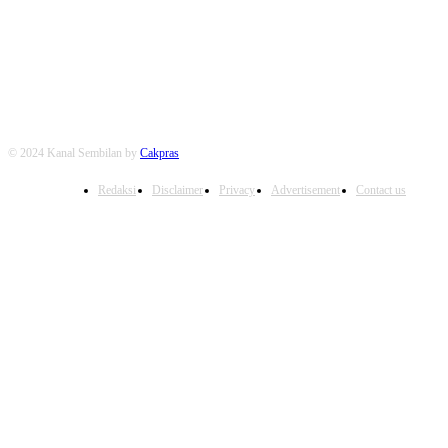
FOLLOW US
© 2024 Kanal Sembilan by
Cakpras
Redaksi
Disclaimer
Privacy
Advertisement
Contact us