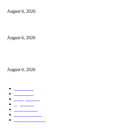
Kursi Fasum Pemkot Surabaya Diduga Dicuri Pakai Ambulans
August 6, 2026
Tingkatkan Literasi Pajak, DJP Jatim–GP Ansor Jatim Jalin Kerja Sama
August 6, 2026
KPPU Gelar Sidang Perdana Dugaan Keterlambatan Notifikasi Akuisisi Ol
MUFG Bank Ltd.
August 6, 2026
POPULAR CATEGORY
Ekbis
1624
Hotel
1468
Tausiyah
1070
Agama
931
Peristiwa
629
Pendidikan
465
Pemerintahan
339