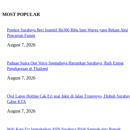
MOST POPULAR
Pemkot Surabaya Beri Insentif Rp300 Ribu bagi Warga yang Rekam Aksi
Pencurian Fasum
August 7, 2026
Paduan Suara One Voice Spensabaya Harumkan Surabaya, Raih Empat
Penghargaan di Thailand
August 7, 2026
Ojol Lapor Hotline Cak Eri soal Jukir di Jalan Trunojoyo, Dishub Suraba
Cabut KTA
August 7, 2026
Wali Kota Eri Instruksikan ASN Surabaya Pilah Sampah dari Rumah