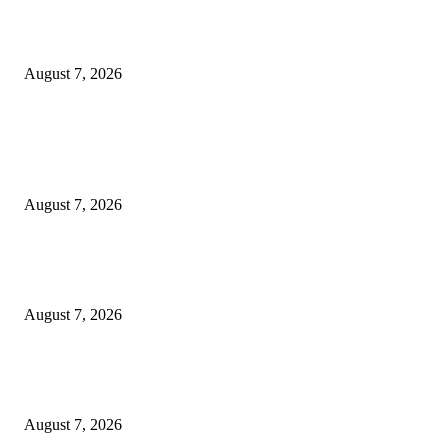
Ojol Lapor Hotline Cak Eri soal Jukir di Jalan Trunojoyo, Dishub Suraba
Cabut KTA
August 7, 2026
POPULAR POSTS
Pemkot Surabaya Beri Insentif Rp300 Ribu bagi Warga yang Rekam Aksi
Pencurian Fasum
August 7, 2026
Paduan Suara One Voice Spensabaya Harumkan Surabaya, Raih Empat
Penghargaan di Thailand
August 7, 2026
Ojol Lapor Hotline Cak Eri soal Jukir di Jalan Trunojoyo, Dishub Suraba
Cabut KTA
August 7, 2026