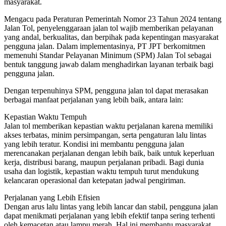
masyarakat.
Mengacu pada Peraturan Pemerintah Nomor 23 Tahun 2024 tentang
Jalan Tol, penyelenggaraan jalan tol wajib memberikan pelayanan
yang andal, berkualitas, dan berpihak pada kepentingan masyarakat
pengguna jalan. Dalam implementasinya, PT JPT berkomitmen
memenuhi Standar Pelayanan Minimum (SPM) Jalan Tol sebagai
bentuk tanggung jawab dalam menghadirkan layanan terbaik bagi
pengguna jalan.
Dengan terpenuhinya SPM, pengguna jalan tol dapat merasakan
berbagai manfaat perjalanan yang lebih baik, antara lain:
Kepastian Waktu Tempuh
Jalan tol memberikan kepastian waktu perjalanan karena memiliki
akses terbatas, minim persimpangan, serta pengaturan lalu lintas
yang lebih teratur. Kondisi ini membantu pengguna jalan
merencanakan perjalanan dengan lebih baik, baik untuk keperluan
kerja, distribusi barang, maupun perjalanan pribadi. Bagi dunia
usaha dan logistik, kepastian waktu tempuh turut mendukung
kelancaran operasional dan ketepatan jadwal pengiriman.
Perjalanan yang Lebih Efisien
Dengan arus lalu lintas yang lebih lancar dan stabil, pengguna jalan
dapat menikmati perjalanan yang lebih efektif tanpa sering terhenti
oleh kemacetan atau lampu merah. Hal ini membantu masyarakat