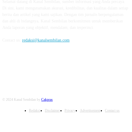
Selamat datang di Kanal Sembilan, sumber informasi yang Anda percaya.
Di sini, kami mengutamakan akurasi, kredibilitas, dan kualitas dalam setiap
berita dan artikel yang kami sajikan. Dengan tim jurnalis berpengalaman
dan ahli di bidangnya, Kanal Sembilan berkomitmen untuk memberikan
Anda laporan yang objektif, mendalam, dan terperinci.
Contact us:
redaksi@kanalsembilan.com
FOLLOW US
© 2024 Kanal Sembilan by
Cakpras
Redaksi
Disclaimer
Privacy
Advertisement
Contact us