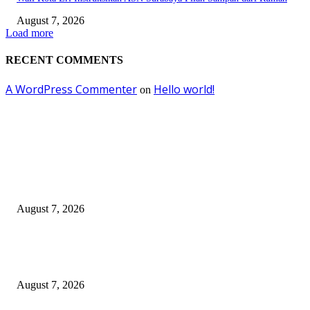
August 7, 2026
Load more
RECENT COMMENTS
A WordPress Commenter
Hello world!
on
EDITOR PICKS
Pemkot Surabaya Beri Insentif Rp300 Ribu bagi Warga yang Rekam Aksi
Pencurian Fasum
August 7, 2026
Paduan Suara One Voice Spensabaya Harumkan Surabaya, Raih Empat
Penghargaan di Thailand
August 7, 2026