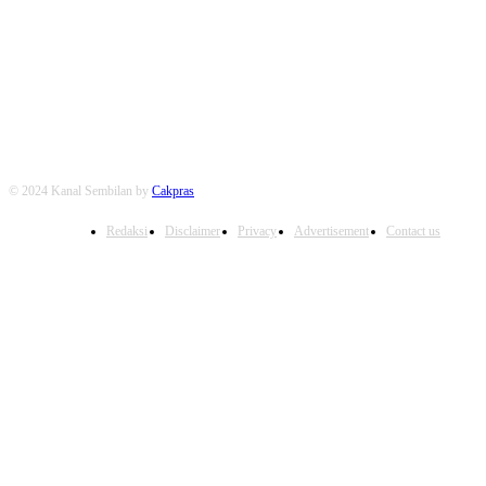
FOLLOW US
© 2024 Kanal Sembilan by
Cakpras
Redaksi
Disclaimer
Privacy
Advertisement
Contact us