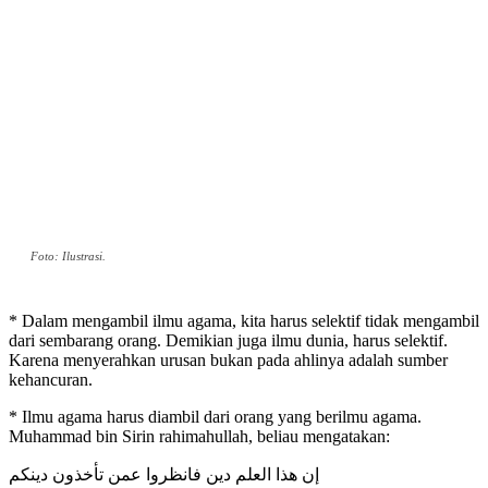
Foto: Ilustrasi.
* Dalam mengambil ilmu agama, kita harus selektif tidak mengambil
dari sembarang orang. Demikian juga ilmu dunia, harus selektif.
Karena menyerahkan urusan bukan pada ahlinya adalah sumber
kehancuran.
* Ilmu agama harus diambil dari orang yang berilmu agama.
Muhammad bin Sirin rahimahullah, beliau mengatakan:
إن هذا العلم دين فانظروا عمن تأخذون دينكم