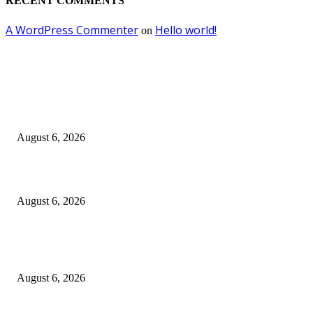
RECENT COMMENTS
A WordPress Commenter
Hello world!
on
EDITOR PICKS
Kursi Fasum Pemkot Surabaya Diduga Dicuri Pakai Ambulans
August 6, 2026
Tingkatkan Literasi Pajak, DJP Jatim–GP Ansor Jatim Jalin Kerja Sama
August 6, 2026
KPPU Gelar Sidang Perdana Dugaan Keterlambatan Notifikasi Akuisisi Ol
MUFG Bank Ltd.
August 6, 2026
POPULAR POSTS