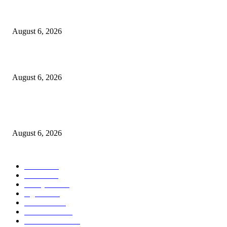
Kursi Fasum Pemkot Surabaya Diduga Dicuri Pakai Ambulans
August 6, 2026
Tingkatkan Literasi Pajak, DJP Jatim–GP Ansor Jatim Jalin Kerja Sama
August 6, 2026
KPPU Gelar Sidang Perdana Dugaan Keterlambatan Notifikasi Akuisisi Ol
MUFG Bank Ltd.
August 6, 2026
POPULAR CATEGORY
Ekbis
1624
Hotel
1468
Tausiyah
1070
Agama
931
Peristiwa
629
Pendidikan
465
Pemerintahan
339