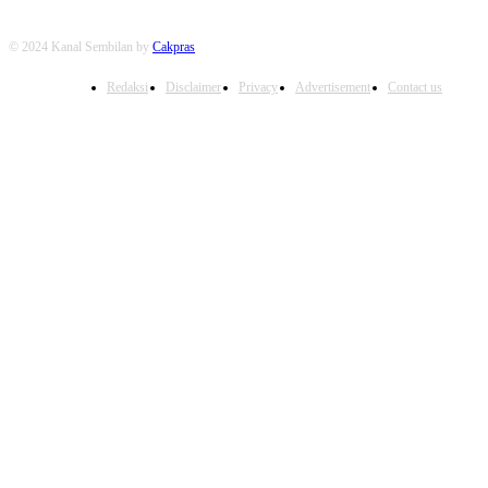
© 2024 Kanal Sembilan by
Cakpras
Redaksi
Disclaimer
Privacy
Advertisement
Contact us