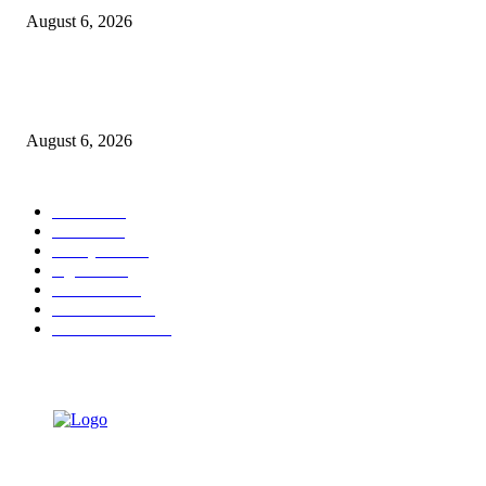
August 6, 2026
KPPU Gelar Sidang Perdana Dugaan Keterlambatan Notifikasi Akuisisi Ol
MUFG Bank Ltd.
August 6, 2026
POPULAR CATEGORY
Ekbis
1624
Hotel
1468
Tausiyah
1070
Agama
931
Peristiwa
629
Pendidikan
465
Pemerintahan
339