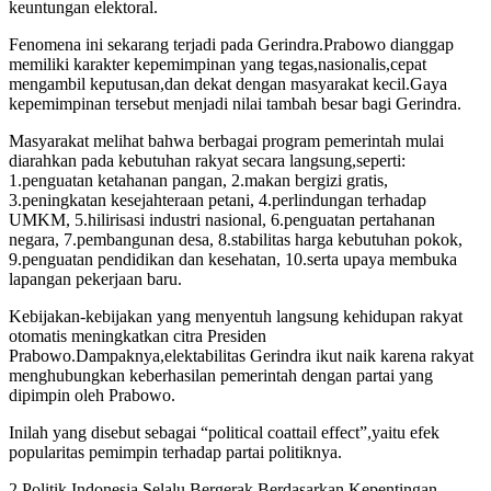
keuntungan elektoral.
Fenomena ini sekarang terjadi pada Gerindra.Prabowo dianggap
memiliki karakter kepemimpinan yang tegas,nasionalis,cepat
mengambil keputusan,dan dekat dengan masyarakat kecil.Gaya
kepemimpinan tersebut menjadi nilai tambah besar bagi Gerindra.
Masyarakat melihat bahwa berbagai program pemerintah mulai
diarahkan pada kebutuhan rakyat secara langsung,seperti:
1.penguatan ketahanan pangan, 2.makan bergizi gratis,
3.peningkatan kesejahteraan petani, 4.perlindungan terhadap
UMKM, 5.hilirisasi industri nasional, 6.penguatan pertahanan
negara, 7.pembangunan desa, 8.stabilitas harga kebutuhan pokok,
9.penguatan pendidikan dan kesehatan, 10.serta upaya membuka
lapangan pekerjaan baru.
Kebijakan-kebijakan yang menyentuh langsung kehidupan rakyat
otomatis meningkatkan citra Presiden
Prabowo.Dampaknya,elektabilitas Gerindra ikut naik karena rakyat
menghubungkan keberhasilan pemerintah dengan partai yang
dipimpin oleh Prabowo.
Inilah yang disebut sebagai “political coattail effect”,yaitu efek
popularitas pemimpin terhadap partai politiknya.
2.Politik Indonesia Selalu Bergerak Berdasarkan Kepentingan