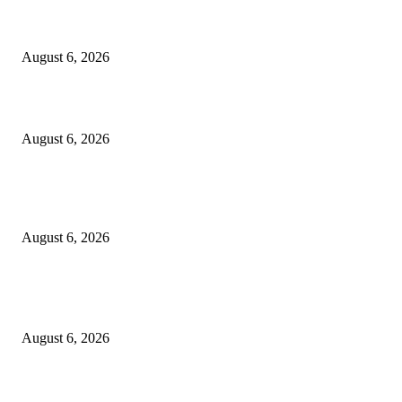
Kursi Fasum Pemkot Surabaya Diduga Dicuri Pakai Ambulans
August 6, 2026
Tingkatkan Literasi Pajak, DJP Jatim–GP Ansor Jatim Jalin Kerja Sama
August 6, 2026
KPPU Gelar Sidang Perdana Dugaan Keterlambatan Notifikasi Akuisisi Ol
MUFG Bank Ltd.
August 6, 2026
POPULAR POSTS
Kursi Fasum Pemkot Surabaya Diduga Dicuri Pakai Ambulans
August 6, 2026
Tingkatkan Literasi Pajak, DJP Jatim–GP Ansor Jatim Jalin Kerja Sama