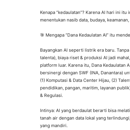
Kenapa “kedaulatan”? Karena AI hari ini itu in
menentukan nasib data, budaya, keamanan, d
🎯 Mengapa “Dana Kedaulatan AI” itu mend
Bayangkan AI seperti listrik era baru. Tanpa
talenta), biaya riset & produksi AI jadi mah
platform luar. Karena itu, Dana Kedaulatan
bersinergi dengan SWF (INA, Danantara) unt
(1) Komputasi & Data Center Hijau, (2) Talent
pendidikan, pangan, maritim, layanan publik)
& Regulasi.
Intinya: AI yang berdaulat berarti bisa mel
tanah air dengan data lokal yang terlindungi
yang mandiri.