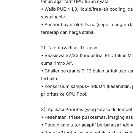
tahun agar tarif GPU turun nyata.
• Wajib PUE ≤ 1,3, liquid/free-air cooling, 
sustainable.
• Anchor buyer oleh Dana (seperti negara l
terserap dan harga stabil.
2). Talenta & Riset Terapan
• Beasiswa S2/S3 & industrial PhD fokus ML
cuma “intro AI”.
• Challenge grants 9–12 bulan untuk use-ca
terbuka.
• Konsorsium kampus–industri (kesehatan, 
prioritas ke GPU Pool.
3). Aplikasi Prioritas (yang terasa di dompet
• Kesehatan: triase puskesmas, imaging ass
• Pendidikan: tutor adaptif berbahasa Indon
• Pangan/Maritim: vision untuk sortasi, yiel