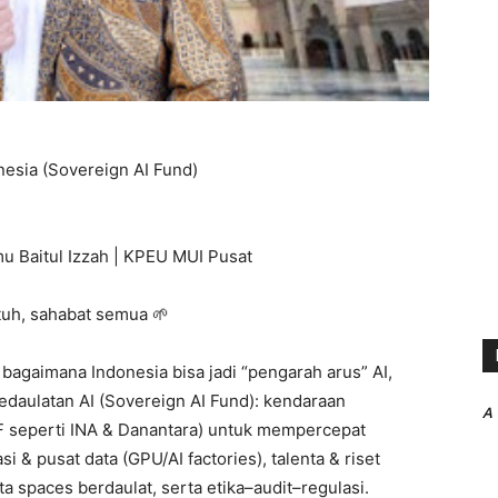
nesia (Sovereign AI Fund)
lmu Baitul Izzah | KPEU MUI Pusat
tuh, sahabat semua 🌱
ng bagaimana Indonesia bisa jadi “pengarah arus” AI,
edaulatan AI (Sovereign AI Fund): kendaraan
A
 seperti INA & Danantara) untuk mempercepat
i & pusat data (GPU/AI factories), talenta & riset
ata spaces berdaulat, serta etika–audit–regulasi.