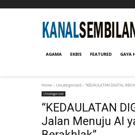
AGAMA
EKBIS
FEATURED
GAYA 
Home
Uncategorized
“KEDAULATAN DIGITAL INDONE
Uncategorized
“KEDAULATAN DIG
Jalan Menuju AI y
Berakhlak”