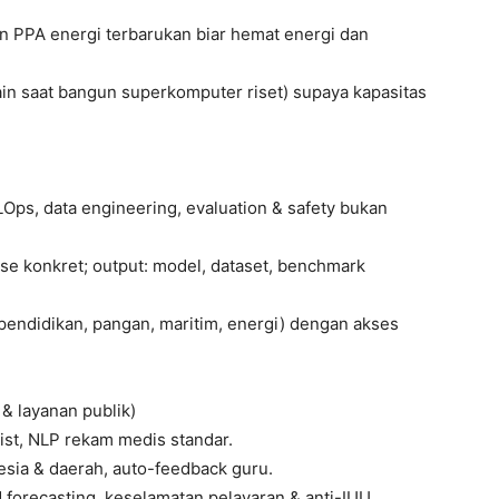
dan PPA energi terbarukan biar hemat energi dan
ain saat bangun superkomputer riset) supaya kapasitas
Ops, data engineering, evaluation & safety bukan
se konkret; output: model, dataset, benchmark
pendidikan, pangan, maritim, energi) dengan akses
 & layanan publik)
ist, NLP rekam medis standar.
esia & daerah, auto-feedback guru.
d forecasting, keselamatan pelayaran & anti-IUU.