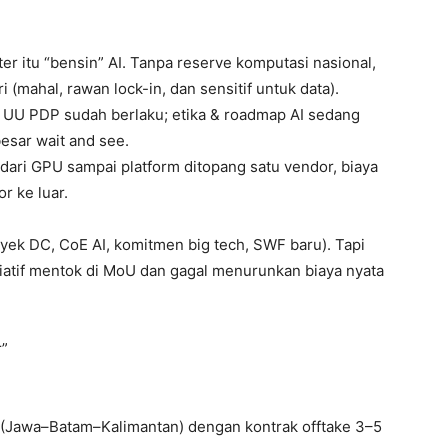
er itu “bensin” AI. Tanpa reserve komputasi nasional,
(mahal, rawan lock-in, dan sensitif untuk data).
. UU PDP sudah berlaku; etika & roadmap AI sedang
esar wait and see.
 dari GPU sampai platform ditopang satu vendor, biaya
r ke luar.
oyek DC, CoE AI, komitmen big tech, SWF baru). Tapi
siatif mentok di MoU dan gagal menurunkan biaya nyata
r”
 (Jawa–Batam–Kalimantan) dengan kontrak offtake 3–5