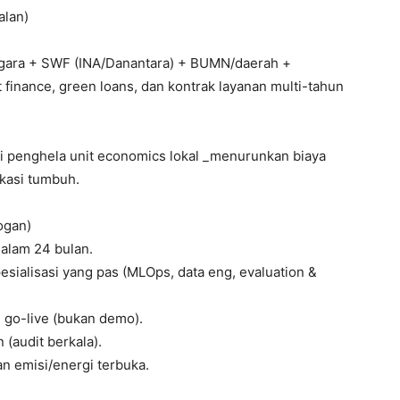
alan)
negara + SWF (INA/Danantara) + BUMN/daerah +
t finance, green loans, dan kontrak layanan multi-tahun
pi penghela unit economics lokal _menurunkan biaya
ikasi tumbuh.
ogan)
dalam 24 bulan.
pesialisasi yang pas (MLOps, data eng, evaluation &
 go-live (bukan demo).
 (audit berkala).
n emisi/energi terbuka.