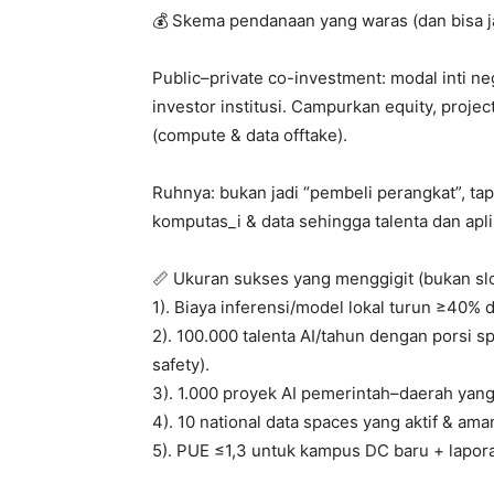
💰 Skema pendanaan yang waras (dan bisa j
Public–private co-investment: modal inti 
investor institusi. Campurkan equity, projec
(compute & data offtake).
Ruhnya: bukan jadi “pembeli perangkat”, ta
komputas_i & data sehingga talenta dan apl
📏 Ukuran sukses yang menggigit (bukan sl
1). Biaya inferensi/model lokal turun ≥40% 
2). 100.000 talenta AI/tahun dengan porsi s
safety).
3). 1.000 proyek AI pemerintah–daerah yang
4). 10 national data spaces yang aktif & aman
5). PUE ≤1,3 untuk kampus DC baru + lapora