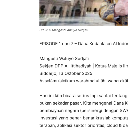
DR. Ir. H Mangesti Waluyo Sedjati.
EPISODE 1 dari 7 – Dana Kedaulatan AI Indo
Mangesti Waluyo Sedjati
Sekjen DPP Al-Ittihadiyah | Ketua Majelis I
Sidoarjo, 13 Oktober 2025
Assalāmu‘alaikum warahmatullāhi wabarakā
Hari ini kita bicara serius tapi santai tenta
bukan sekadar pasar. Kita mengenal Dana K
pembiayaan negara (bersinergi dengan SWF
investasi yang benar-benar krusial: komputas
terapan, aplikasi sektor prioritas, cloud & d