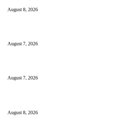
August 8, 2026
Pemkot Surabaya Beri Insentif Rp300 Ribu bagi Warga yang Rekam Aksi
Pencurian Fasum
August 7, 2026
Paduan Suara One Voice Spensabaya Harumkan Surabaya, Raih Empat
Penghargaan di Thailand
August 7, 2026
POPULAR POSTS
Ayat Kauniyah Itu Apa ?
August 8, 2026
Pemkot Surabaya Beri Insentif Rp300 Ribu bagi Warga yang Rekam Aksi
Pencurian Fasum