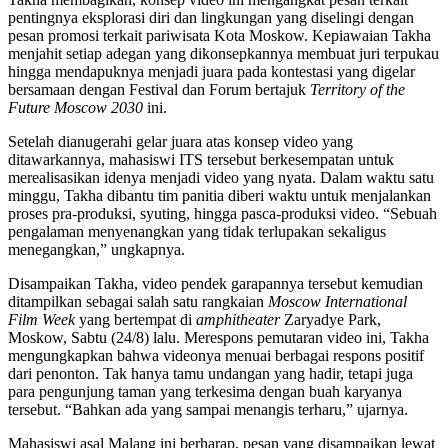
pentingnya eksplorasi diri dan lingkungan yang diselingi dengan
pesan promosi terkait pariwisata Kota Moskow. Kepiawaian Takha
menjahit setiap adegan yang dikonsepkannya membuat juri terpukau
hingga mendapuknya menjadi juara pada kontestasi yang digelar
bersamaan dengan Festival dan Forum bertajuk
Territory of the
Future Moscow 2030
ini.
Setelah dianugerahi gelar juara atas konsep video yang
ditawarkannya, mahasiswi ITS tersebut berkesempatan untuk
merealisasikan idenya menjadi video yang nyata. Dalam waktu satu
minggu, Takha dibantu tim panitia diberi waktu untuk menjalankan
proses pra-produksi, syuting, hingga pasca-produksi video. “Sebuah
pengalaman menyenangkan yang tidak terlupakan sekaligus
menegangkan,” ungkapnya.
Disampaikan Takha, video pendek garapannya tersebut kemudian
ditampilkan sebagai salah satu rangkaian
Moscow International
Film Week
yang bertempat di
amphitheater
Zaryadye Park,
Moskow, Sabtu (24/8) lalu. Merespons pemutaran video ini, Takha
mengungkapkan bahwa videonya menuai berbagai respons positif
dari penonton. Tak hanya tamu undangan yang hadir, tetapi juga
para pengunjung taman yang terkesima dengan buah karyanya
tersebut. “Bahkan ada yang sampai menangis terharu,” ujarnya.
Mahasiswi asal Malang ini berharap, pesan yang disampaikan lewat