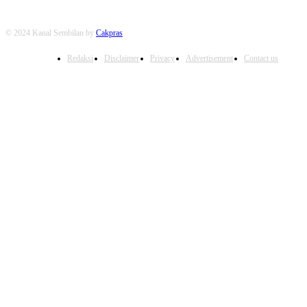
© 2024 Kanal Sembilan by
Cakpras
Redaksi
Disclaimer
Privacy
Advertisement
Contact us