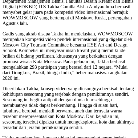
Departemen Manajemen Bisnis, Fakultas Desain Kreatif dan Bisnis
Digital (FDKBD) ITS Takha Camilla Aisha Audyarahma berhasil
menyabet gelar juara pada kompetisi video internasional bertajuk
WOWMOSCOW yang bertempat di Moskow, Rusia, pertengahan
Agustus lalu.
Gadis yang akrab disapa Takha ini menjelaskan, WOWMOSCOW
merupakan kompetisi video pendek internasional yang digelar oleh
Moscow City Tourism Committee bersama HSE Art and Design
School. Kompetisi ini menyasar insan kreatif yang memiliki ide
brilian di bidang perfilman, khususnya yang berkaitan dengan
promosi wisata Kota Moskow. Pada gelaran ini, Takha berhasil
mengalahkan 293 partisipan yang berasal dari 12 negara. “Mulai
dari Tiongkok, Brazil, hingga India,” beber mahasiswa angkatan
2020 ini.
Diceritakan Takha, konsep video yang diusungnya berkisah tentang
kehidupan seseorang yang terjebak dengan pemikirannya sendiri.
Seseorang ini begitu antipati dengan dunia luar sehingga
membuatnya tidak dapat berkembang. Hingga di suatu hari,
tubuhnya berubah menjadi berwarna aneh dan ternyata warna
tersebut merepresentasikan Kota Moskow. Dari kejadian ini,
seseorang tersebut dipaksa untuk mengeksplorasi kota dan akhirnya
tersadar dari jeratan pemikirannya sendiri.
Takha membagikan, konsep video ini mengangkat pesan terkait