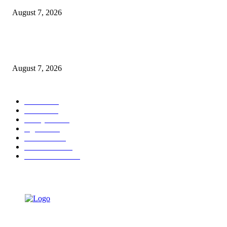
August 7, 2026
Paduan Suara One Voice Spensabaya Harumkan Surabaya, Raih Empat
Penghargaan di Thailand
August 7, 2026
POPULAR CATEGORY
Ekbis
1630
Hotel
1472
Tausiyah
1073
Agama
934
Peristiwa
632
Pendidikan
468
Pemerintahan
341