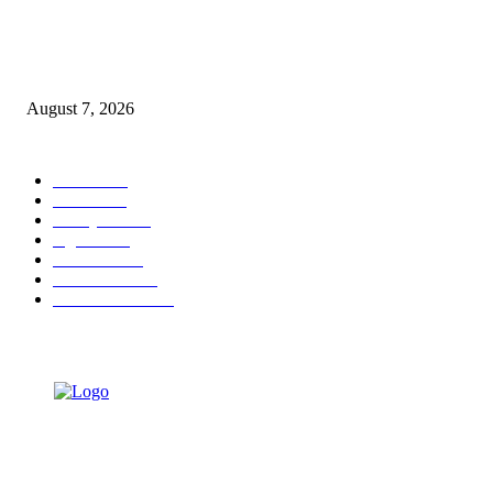
Wali Kota Eri Targetkan Air Bersih Mengalir 24 Jam, Direksi PAM Surya
Sembada Diminta Libatkan Investor
August 7, 2026
POPULAR CATEGORY
Ekbis
1630
Hotel
1472
Tausiyah
1072
Agama
934
Peristiwa
631
Pendidikan
468
Pemerintahan
340