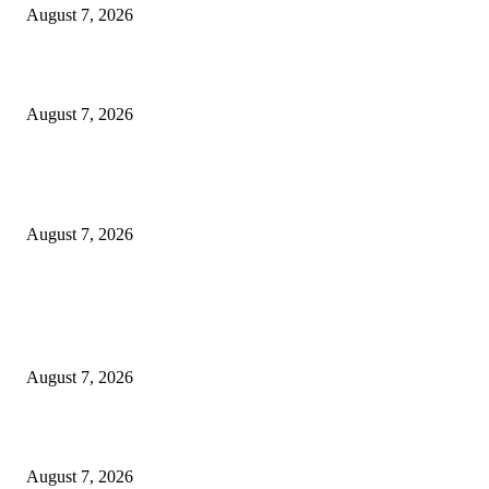
August 7, 2026
Wali Kota Eri Instruksikan ASN Surabaya Pilah Sampah dari Rumah
August 7, 2026
Wali Kota Eri Targetkan Air Bersih Mengalir 24 Jam, Direksi PAM Surya
Sembada Diminta Libatkan Investor
August 7, 2026
POPULAR POSTS
Ojol Lapor Hotline Cak Eri soal Jukir di Jalan Trunojoyo, Dishub Suraba
Cabut KTA
August 7, 2026
Wali Kota Eri Instruksikan ASN Surabaya Pilah Sampah dari Rumah
August 7, 2026