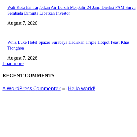
Wali Kota Eri Targetkan Air Bersih Mengalir 24 Jam, Direksi PAM Surya
Sembada Diminta Libatkan Investor
August 7, 2026
Whiz Luxe Hotel Spazio Surabaya Hadirkan Triple Hotpot Feast Khas
Tionghoa
August 7, 2026
Load more
RECENT COMMENTS
A WordPress Commenter
Hello world!
on
EDITOR PICKS
Ojol Lapor Hotline Cak Eri soal Jukir di Jalan Trunojoyo, Dishub Suraba
Cabut KTA