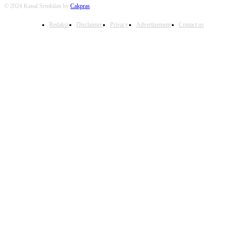
© 2024 Kanal Sembilan by
Cakpras
Redaksi
Disclaimer
Privacy
Advertisement
Contact us