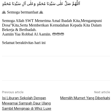
اَللَّهُمَّ صَلِّ عَلٰى سَيِّدِنَا مُحَمَّدٍ وَعَلٰى آلِ سَيِّدِنَا مُحَمَّدٍ
🙏 Semoga bermanfaat 🙏
Semoga Allah SWT Menerima Amal Ibadah Kita,Mengampuni
Dosa”Kita,Serta Memberikan Kemudahan Kepada Kita Dalam
Bekerja & Beribadah.
Aamiin Yaa Robbal Al Aamiin. 🤲🤲🤲
Selamat beraktivitas hari ini
Previous article
Next article
Isi Liburan Sekolah Dengan
Memilih Mumet Yang Diberkahi
Mewarnai Sampah Daur Ulang
Sambil Menginap di Whiz Luxe