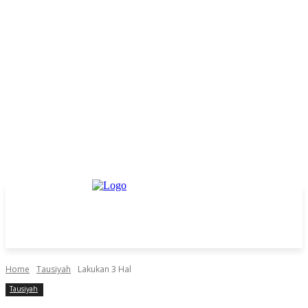
Home
Tausiyah
Lakukan 3 Hal
Tausiyah