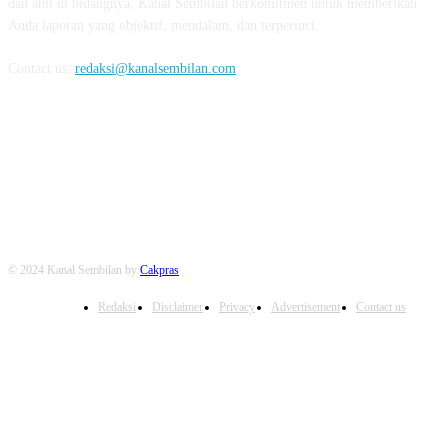
dan ahli di bidangnya, Kanal Sembilan berkomitmen untuk memberikan
Anda laporan yang objektif, mendalam, dan terperinci.
Contact us:
redaksi@kanalsembilan.com
FOLLOW US
© 2024 Kanal Sembilan by
Cakpras
Redaksi
Disclaimer
Privacy
Advertisement
Contact us