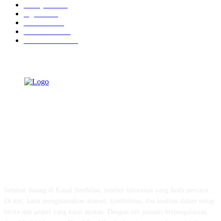
Tausiyah
1073
Agama
938
Peristiwa
632
Pendidikan
468
Pemerintahan
341
TENTANG KAMI
Selamat datang di Kanal Sembilan, sumber informasi yang Anda percaya.
Di sini, kami mengutamakan akurasi, kredibilitas, dan kualitas dalam setiap
berita dan artikel yang kami sajikan. Dengan tim jurnalis berpengalaman