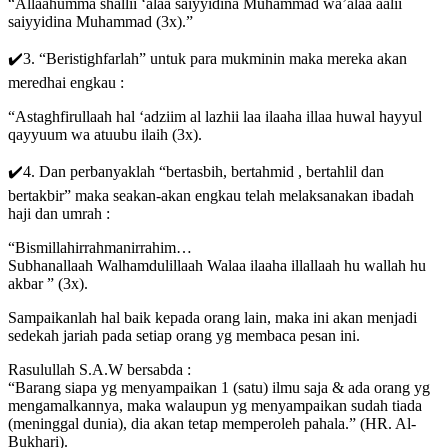
“Allaahumma shallii ‘alaa saiyyidina Muhammad wa’alaa aalii
saiyyidina Muhammad (3x).”
✔️3. “Beristighfarlah” untuk para mukminin maka mereka akan
meredhai engkau :
“Astaghfirullaah hal ‘adziim al lazhii laa ilaaha illaa huwal hayyul
qayyuum wa atuubu ilaih (3x).
✔️4. Dan perbanyaklah “bertasbih, bertahmid , bertahlil dan
bertakbir” maka seakan-akan engkau telah melaksanakan ibadah
haji dan umrah :
“Bismillahirrahmanirrahim…
Subhanallaah Walhamdulillaah Walaa ilaaha illallaah hu wallah hu
akbar ” (3x).
Sampaikanlah hal baik kepada orang lain, maka ini akan menjadi
sedekah jariah pada setiap orang yg membaca pesan ini.
Rasulullah S.A.W bersabda :
“Barang siapa yg menyampaikan 1 (satu) ilmu saja & ada orang yg
mengamalkannya, maka walaupun yg menyampaikan sudah tiada
(meninggal dunia), dia akan tetap memperoleh pahala.” (HR. Al-
Bukhari).