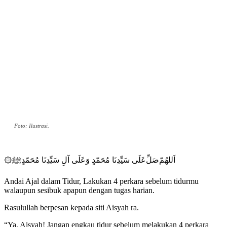
Foto: Ilustrasi.
۞ﺍَﻟﻠﻬُﻢّﺻَﻞِّﻋَﻠَﻰ ﺳَﻴِّﺪِﻧَﺎ ﻣُﺤَﻤّﺪٍ ﻭَﻋَﻠَﻰ ﺁﻝِ ﺳَﻴِّﺪِﻧَﺎ ﻣُﺤَﻤّﺪٍﷺ
Andai Ajal dalam Tidur, Lakukan 4 perkara sebelum tidurmu
walaupun sesibuk apapun dengan tugas harian.
Rasulullah berpesan kepada siti Aisyah ra.
“Ya, Aisyah! Jangan engkau tidur sebelum melakukan 4 perkara