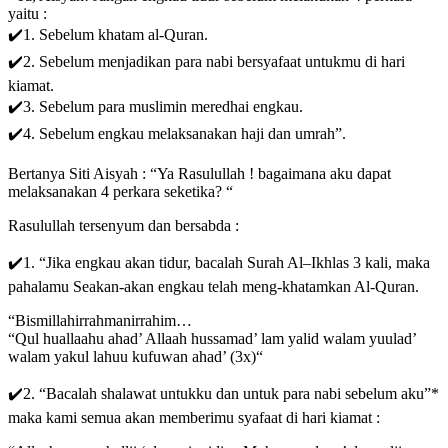
yaitu :
✔️1. Sebelum khatam al-Quran.
✔️2. Sebelum menjadikan para nabi bersyafaat untukmu di hari
kiamat.
✔️3. Sebelum para muslimin meredhai engkau.
✔️4. Sebelum engkau melaksanakan haji dan umrah”.
️Bertanya Siti Aisyah : “Ya Rasulullah ! bagaimana aku dapat
melaksanakan 4 perkara seketika? “
Rasulullah tersenyum dan bersabda :
✔️1. “Jika engkau akan tidur, bacalah Surah Al–Ikhlas 3 kali, maka
pahalamu Seakan-akan engkau telah meng-khatamkan Al-Quran.
“Bismillahirrahmanirrahim…
“Qul huallaahu ahad’ Allaah hussamad’ lam yalid walam yuulad’
walam yakul lahuu kufuwan ahad’ (3x)“
✔️2. “Bacalah shalawat untukku dan untuk para nabi sebelum aku”*
maka kami semua akan memberimu syafaat di hari kiamat :