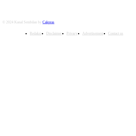
© 2024 Kanal Sembilan by
Cakpras
Redaksi
Disclaimer
Privacy
Advertisement
Contact us