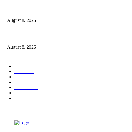
Dalam Jaminan Allah
August 8, 2026
Berbakti
August 8, 2026
POPULAR CATEGORY
Ekbis
1631
Hotel
1473
Tausiyah
1073
Agama
938
Peristiwa
632
Pendidikan
468
Pemerintahan
341