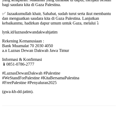
bagi saudara kita di Gaza Palestina.
✅ Jazaakumullah khair, Sahabat, sudah turut serta ikut membantu
dan menguatkan saudara kita di Gaza Palestina. Lanjutkan
kebaikanmu, hadirkan dapur umum untuk Gaza, melalui ⤵️
lynk.id/laznasdewandakwahjatim
Rekening Kemanusiaan :
Bank Muamalat 70 2030 4050
a.n Laznas Dewan Dakwah Jawa Timur
Informasi & Konfirmasi
📱0851-0786-2777
#LaznasDewanDakwah #Palestine
#WeStandForPalestine #KitaBersamaPalestina
#FreePalestine #Penyaluran2025
(gwa-kb-dd-jatim).