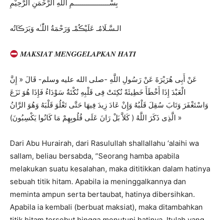
بِسْــــــــــــــــــمِ اللهِ الرَّحْمَنِ الرَّحِيْمِ
الـسَّـلَامُـ عَلَيْڪُمْـ وَرَحْمَةُ اللّٰـٰه وَبَرَڪَاتُه
𝑴𝑨𝑲𝑺𝑰𝑨𝑻 𝑴𝑬𝑵𝑮𝑮𝑬𝑳𝑨𝑷𝑲𝑨𝑵 𝑯𝑨𝑻𝑰
عَنْ أَبِى هُرَيْرَةَ عَنْ رَسُولِ اللَّهِ -صلى الله عليه وسلم- قَالَ « إِنَّ
الْعَبْدَ إِذَا أَخْطَأَ خَطِيئَةً نُكِتَتْ فِى قَلْبِهِ نُكْتَةٌ سَوْدَاءُ فَإِذَا هُوَ نَزَعَ
وَاسْتَغْفَرَ وَتَابَ سُقِلَ قَلْبُهُ وَإِنْ عَادَ زِيدَ فِيهَا حَتَّى تَعْلُوَ قَلْبَهُ وَهُوَ الرَّانُ
الَّذِى ذَكَرَ اللَّهُ ( كَلاَّ بَلْ رَانَ عَلَى قُلُوبِهِمْ مَا كَانُوا يَكْسِبُونَ) »
Dari Abu Hurairah, dari Rasulullah shallallahu ‘alaihi wa
sallam, beliau bersabda, “Seorang hamba apabila
melakukan suatu kesalahan, maka dititikkan dalam hatinya
sebuah titik hitam. Apabila ia meninggalkannya dan
meminta ampun serta bertaubat, hatinya dibersihkan.
Apabila ia kembali (berbuat maksiat), maka ditambahkan
titik hitam tersebut hingga menutupi hatinya. Itulah yang