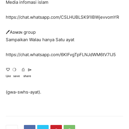
Media infomasi islam
https://chat.whatsapp.com/CSLHUBLSK91IBWjevvomYR
🖊Aᴅᴍɪɴ group
Sampaikan Walau hanya Satu ayat
https://chat.whatsapp.com/6KIFvgTpFLNJdWM6tV7IJ5
♡ㅤ ❍ㅤ ⎙ㅤ ⌲
ˡᶦᵏᵉ ˢᵃᵛᵉ ˢʰᵃʳᵉ
(gwa-swhs-ayat).