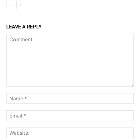
LEAVE A REPLY
Comment:
Na
Ema
Web