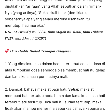
diistilahkan “ar raan” yang Allah sebutkan dalam firman-
Nya (yang artinya), ‘Sekali-kali tidak (demikian),
sebenarnya apa yang selalu mereka usahakan itu
menutupi hati mereka’.”
(𝑯𝑹. 𝑨𝒕 𝑻𝒊𝒓𝒎𝒊𝒅𝒛𝒊 𝒏𝒐. 𝟑𝟑𝟑𝟒, 𝑰𝒃𝒏𝒖 𝑴𝒂𝒋𝒂𝒉 𝒏𝒐. 𝟒𝟐𝟒𝟒, 𝑰𝒃𝒏𝒖 𝑯𝒊𝒃𝒃𝒂𝒏
(𝟕/𝟐𝟕) 𝒅𝒂𝒏 𝑨𝒉𝒎𝒂𝒅 (𝟐/𝟐𝟗𝟕)
𝑫𝒂𝒓𝒊 𝑯𝒂𝒅𝒊𝒕𝒔 𝑫𝒊𝒂𝒕𝒂𝒅 𝑻𝒆𝒓𝒅𝒂𝒑𝒂𝒕 𝑷𝒆𝒍𝒂𝒋𝒂𝒓𝒂𝒏 :
1. Yang dimaksudkan dalam hadits tersebut adalah dosa di
atas tumpukan dosa sehingga bisa membuat hati itu gelap
dan lama kelamaan pun hatinya mati.
2. Dampak bahaya maksiat bagi hati. Setiap maksiat
membuat hati tertutup noda hitam dan lama kelamaan hati
tersebut jadi tertutup. Jika hati itu sudah tertutup, maka
tidak akan mampu menerima seberkas cahaya kebenaran.