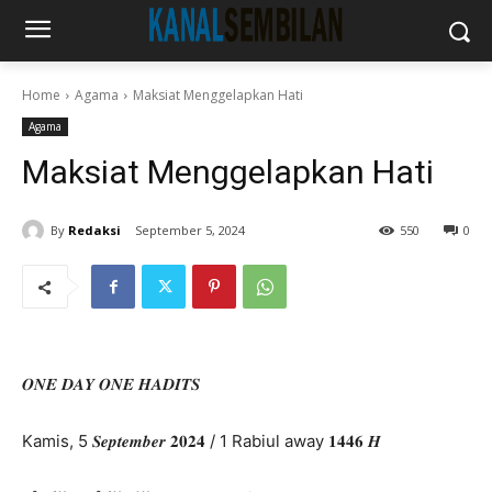
Home
Agama
Maksiat Menggelapkan Hati
Agama
Maksiat Menggelapkan Hati
By
Redaksi
September 5, 2024
550
0
𝑶𝑵𝑬 𝑫𝑨𝒀 𝑶𝑵𝑬 𝑯𝑨𝑫𝑰𝑻𝑺
Kamis, 5 𝑺𝒆𝒑𝒕𝒆𝒎𝒃𝒆𝒓 𝟐𝟎𝟐𝟒 / 1 Rabiul away 𝟏𝟒𝟒𝟔 𝑯