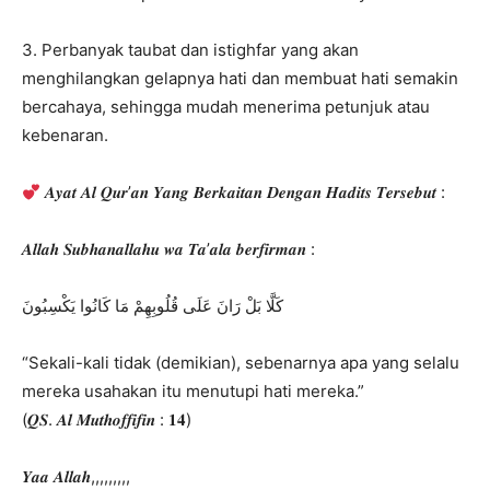
3. Perbanyak taubat dan istighfar yang akan
menghilangkan gelapnya hati dan membuat hati semakin
bercahaya, sehingga mudah menerima petunjuk atau
kebenaran.
𝑨𝒚𝒂𝒕 𝑨𝒍 𝑸𝒖𝒓’𝒂𝒏 𝒀𝒂𝒏𝒈 𝑩𝒆𝒓𝒌𝒂𝒊𝒕𝒂𝒏 𝑫𝒆𝒏𝒈𝒂𝒏 𝑯𝒂𝒅𝒊𝒕𝒔 𝑻𝒆𝒓𝒔𝒆𝒃𝒖𝒕 :
𝑨𝒍𝒍𝒂𝒉 𝑺𝒖𝒃𝒉𝒂𝒏𝒂𝒍𝒍𝒂𝒉𝒖 𝒘𝒂 𝑻𝒂’𝒂𝒍𝒂 𝒃𝒆𝒓𝒇𝒊𝒓𝒎𝒂𝒏 :
كَلَّا بَلْ رَانَ عَلَى قُلُوبِهِمْ مَا كَانُوا يَكْسِبُونَ
“Sekali-kali tidak (demikian), sebenarnya apa yang selalu
mereka usahakan itu menutupi hati mereka.”
(𝑸𝑺. 𝑨𝒍 𝑴𝒖𝒕𝒉𝒐𝒇𝒇𝒊𝒇𝒊𝒏 : 𝟏𝟒)
𝒀𝒂𝒂 𝑨𝒍𝒍𝒂𝒉,,,,,,,,,