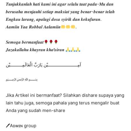
𝑻𝒖𝒏𝒋𝒖𝒌𝒌𝒂𝒏𝒍𝒂𝒉 𝒉𝒂𝒕𝒊 𝒌𝒂𝒎𝒊 𝒊𝒏𝒊 𝒂𝒈𝒂𝒓 𝒔𝒆𝒍𝒂𝒍𝒖 𝒕𝒂𝒂𝒕 𝒑𝒂𝒅𝒂-𝑴𝒖 𝒅𝒂𝒏
𝒃𝒆𝒓𝒖𝒔𝒂𝒉𝒂 𝒎𝒆𝒏𝒋𝒂𝒖𝒉𝒊 𝒔𝒆𝒕𝒊𝒂𝒑 𝒎𝒂𝒌𝒔𝒊𝒂𝒕 𝒚𝒂𝒏𝒈 𝒃𝒆𝒏𝒂𝒓-𝒃𝒆𝒏𝒂𝒓 𝒕𝒆𝒍𝒂𝒉
𝑬𝒏𝒈𝒌𝒂𝒖 𝒍𝒂𝒓𝒂𝒏𝒈, 𝒂𝒑𝒂𝒍𝒂𝒈𝒊 𝒅𝒐𝒔𝒂 𝒔𝒚𝒊𝒓𝒊𝒌 𝒅𝒂𝒏 𝒌𝒆𝒌𝒖𝒇𝒖𝒓𝒂𝒏.
𝑨𝒂𝒎𝒊𝒊𝒏 𝒀𝒂𝒂 𝑹𝒐𝒃𝒃𝒂𝒍 𝑨𝒂𝒍𝒂𝒎𝒊𝒊𝒏
.
𝑺𝒆𝒎𝒐𝒈𝒂 𝒃𝒆𝒓𝒎𝒂𝒏𝒇𝒂𝒂𝒕
𝑱𝒂𝒛𝒂𝒌𝒂𝒍𝒍𝒂𝒉𝒖 𝒌𝒉𝒂𝒚𝒓𝒂𝒏 𝒌𝒉𝒂t𝒔𝒊𝒓𝒂𝒏
آمِـــــــــــــــــــــــــيْن يَارَبَّ الْعَالَمِــــــــــيْن
﷽
Jika Artikel ini bermanfaat? Silahkan dishare supaya yang
lain tahu juga, semoga pahala yang terus mengalir buat
Anda yang sudah men-share
🖊Aᴅᴍɪɴ group