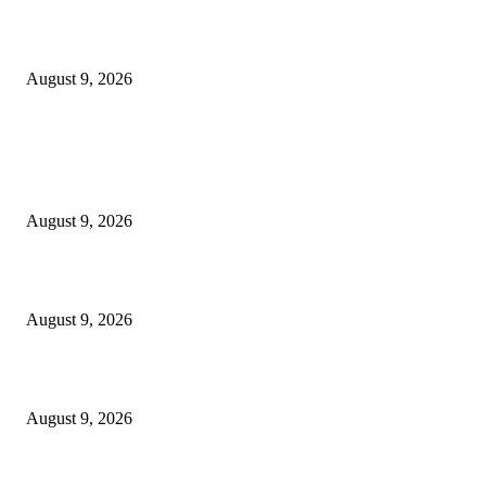
Taktik Jenius
August 9, 2026
POPULAR POSTS
Gelar Roadster Rescue Competition 2026, Jasa Marga Tingkatkan Kompete
Petugas Penanganan Darurat sebagai Garda Terdepan Layanan Jalan Tol
August 9, 2026
Manaqib Singkat Agung Toronan, Datuk Ulama-Umara Nusantara
August 9, 2026
Taktik Jenius
August 9, 2026
POPULAR CATEGORY