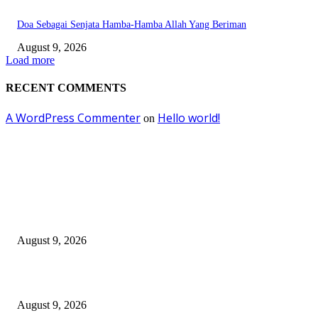
Doa Sebagai Senjata Hamba-Hamba Allah Yang Beriman
August 9, 2026
Load more
RECENT COMMENTS
A WordPress Commenter
Hello world!
on
EDITOR PICKS
Gelar Roadster Rescue Competition 2026, Jasa Marga Tingkatkan Kompete
Petugas Penanganan Darurat sebagai Garda Terdepan Layanan Jalan Tol
August 9, 2026
Manaqib Singkat Agung Toronan, Datuk Ulama-Umara Nusantara
August 9, 2026