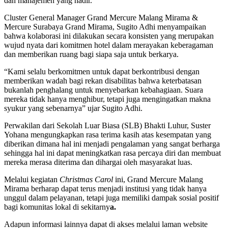
dan manajemen yang hadir.
Cluster General Manager Grand Mercure Malang Mirama &
Mercure Surabaya Grand Mirama, Sugito Adhi menyampaikan
bahwa kolaborasi ini dilakukan secara konsisten yang merupakan
wujud nyata dari komitmen hotel dalam merayakan keberagaman
dan memberikan ruang bagi siapa saja untuk berkarya.
“Kami selalu berkomitmen untuk dapat berkontribusi dengan
memberikan wadah bagi rekan disabilitas bahwa keterbatasan
bukanlah penghalang untuk menyebarkan kebahagiaan. Suara
mereka tidak hanya menghibur, tetapi juga mengingatkan makna
syukur yang sebenarnya” ujar Sugito Adhi.
Perwakilan dari Sekolah Luar Biasa (SLB) Bhakti Luhur, Suster
Yohana mengungkapkan rasa terima kasih atas kesempatan yang
diberikan dimana hal ini menjadi pengalaman yang sangat berharga
sehingga hal ini dapat meningkatkan rasa percaya diri dan membuat
mereka merasa diterima dan dihargai oleh masyarakat luas.
Melalui kegiatan
Christmas Carol
ini, Grand Mercure Malang
Mirama berharap dapat terus menjadi institusi yang tidak hanya
unggul dalam pelayanan, tetapi juga memiliki dampak sosial positif
bagi komunitas lokal di sekitarny
a.
Adapun informasi lainnya dapat di akses melalui laman website