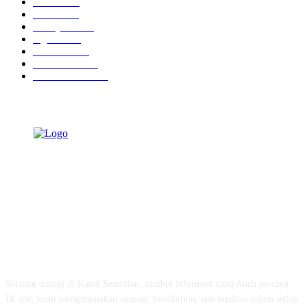
Ekbis
1632
Hotel
1473
Tausiyah
1076
Agama
939
Peristiwa
632
Pendidikan
468
Pemerintahan
341
TENTANG KAMI
Selamat datang di Kanal Sembilan, sumber informasi yang Anda percaya.
Di sini, kami mengutamakan akurasi, kredibilitas, dan kualitas dalam setiap