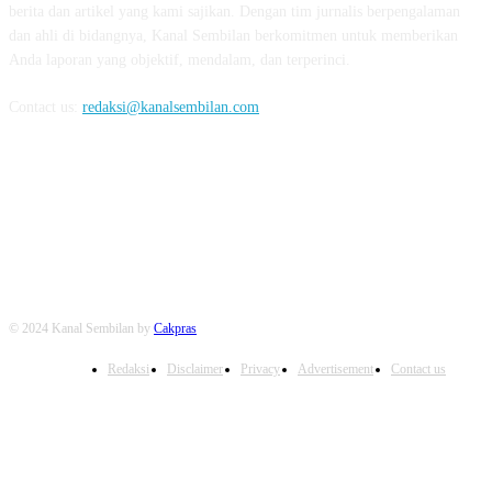
berita dan artikel yang kami sajikan. Dengan tim jurnalis berpengalaman
dan ahli di bidangnya, Kanal Sembilan berkomitmen untuk memberikan
Anda laporan yang objektif, mendalam, dan terperinci.
Contact us:
redaksi@kanalsembilan.com
FOLLOW US
© 2024 Kanal Sembilan by
Cakpras
Redaksi
Disclaimer
Privacy
Advertisement
Contact us